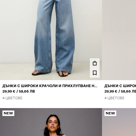
ДЪНКИ С ШИРОКИ КРАЧОЛИ И ПРИХЛУПВАНЕ НА
ДЪНКИ С ШИРОК
ИЛИ
ИЛИ
ТАЛИЯТА
29,99 €
58,66 ЛВ
ТАЛИЯТА
29,99 €
58,66 Л
4 ЦВЕТОВЕ
4 ЦВЕТОВЕ
NEW
NEW