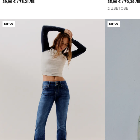
ИЛИ
ИЛИ
КАПСИ
39,99 €
78,21 ЛВ
35,99 €
70,39 Л
2 ЦВЕТОВЕ
NEW
NEW