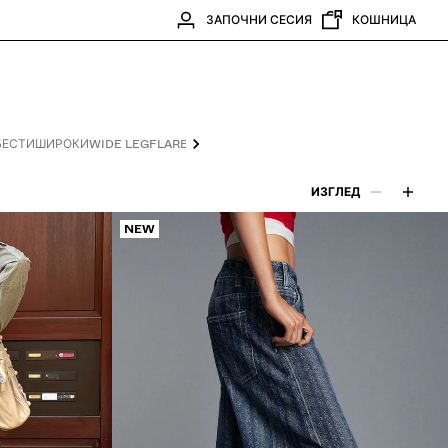
ЗАПОЧНИ СЕСИЯ
КОШНИЦА
БЕСТИ
ШИРОКИ
WIDE LEG
FLARE
PETITE & TALL
ДЪНКИ
COMBO WINS %
ИЗГЛЕД
NEW