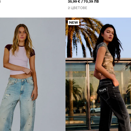
ИЛИ
В
35,99 €
70,39 ЛВ
2 ЦВЕТОВЕ
NEW