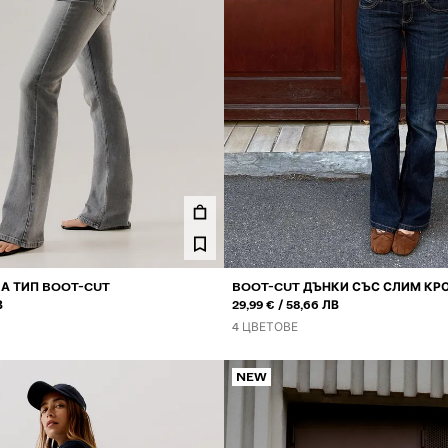
А ТИП BOOT-CUT
BOOT-CUT ДЪНКИ СЪС СЛИМ КР
ИЛИ
В
ТАЛИЯ
29,99 €
58,66 ЛВ
4 ЦВЕТОВЕ
NEW