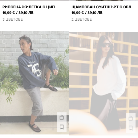
РИПСЕНА ЖИЛЕТКА С ЦИП
ЩАМПОВАН СУИТШЪРТ С ОБЛО
ИЛИ
ИЛИ
19,99 €
39,10 ЛВ
ДЕКОЛТЕ
19,99 €
39,10 ЛВ
3 ЦВЕТОВЕ
2 ЦВЕТОВЕ