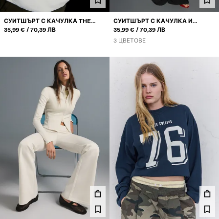
СУИТШЪРТ С КАЧУЛКА THE
СУИТШЪРТ С КАЧУЛКА И
ИЛИ
ИЛИ
OFFICE
35,99 €
70,39 ЛВ
БЛЕСТЯЩИ ЕЛЕМЕНТИ
35,99 €
70,39 ЛВ
3 ЦВЕТОВЕ