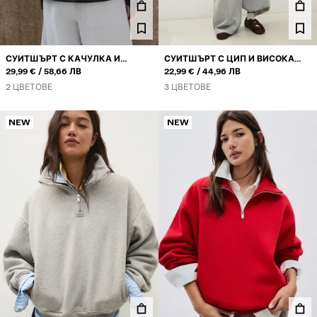
СУИТШЪРТ С КАЧУЛКА И
СУИТШЪРТ С ЦИП И ВИСОКА
ИЛИ
ИЛИ
ЩАМПА
29,99 €
58,66 ЛВ
ЯКА
22,99 €
44,96 ЛВ
2 ЦВЕТОВЕ
3 ЦВЕТОВЕ
NEW
NEW