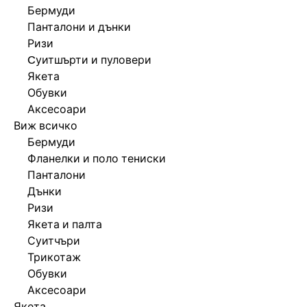
Бермуди
Панталони и дънки
Ризи
Cуитшърти и пуловери
Якета
Обувки
Аксесоари
Виж всичко
Бермуди
Фланелки и поло тениски
Панталони
Дънки
Ризи
Якета и палта
Суитчъри
Трикотаж
Обувки
Аксесоари
Якета