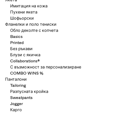
Имитация на кожа
Пухени якета
Шофьорски
Фланелки и поло тениски
Обло деколте с копчета
Basics
Printed
Без ръкави
Блузи с якичка
Collaborations®
С възможност за персонализиране
COMBO WINS %
Панталони
Tailoring
Разпусната кройка
Sweatpants
Jogger
Карго