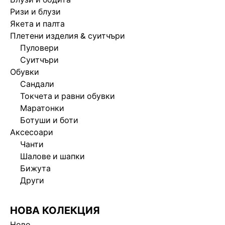
Ризи и блузи
БЕРМУДИ
Якета и палта
СУИТЧЪРИ
Плетени изделия & суитчъри
Пуловери
РИЗИ
Суитчъри
ПУЛОВЕРИ И ЖИЛЕТКИ
Обувки
Сандали
TWIN SETS
Токчета и равни обувки
БАНСКИ
Маратонки
Ботуши и боти
Аксесоари
ОБУВКИ
Чанти
Шалове и шапки
АКСЕСОАРИ
Бижута
Други
ПРЕПОРЪЧАНИ
COLLABORATIONS®
НОВА КОЛЕКЦИЯ
BEST SELLERS
Ново