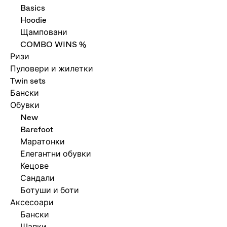
Basics
Hoodie
Щамповани
COMBO WINS %
Ризи
Пуловери и жилетки
Twin sets
Бански
Обувки
New
Barefoot
Маратонки
Елегантни обувки
Кецове
Сандали
Ботуши и боти
Аксесоари
Бански
Шапки