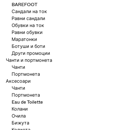
BAREFOOT
Сандали на ток
Равни сандали
Обувки на ток
Равни обувки
Маратонки
Ботуши и боти
Други промоции
Чанти и портмонета
Чанти
Портмонета
Аксесоари
Чанти
Портмонета
Eau de Toilette
Колани
Очила
Бижута
Колиета