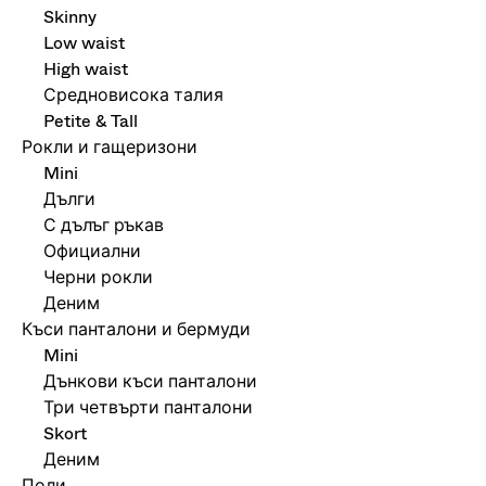
Skinny
Low waist
High waist
Средновисока талия
Petite & Tall
Рокли и гащеризони
Mini
Дълги
С дълъг ръкав
Официални
Черни рокли
Деним
Къси панталони и бермуди
Mini
Дънкови къси панталони
Три четвърти панталони
Skort
Деним
Поли