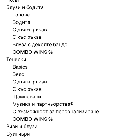
Блузи и бодита
Топове
Бодита
С дълъг ръкав
С къс ръкав
Блуза с деколте бандо
COMBO WINS %
Тениски
Basics
Бяло
С дълъг ръкав
С къс ръкав
Щамповани
Музика и партньорства®
С възможност за персонализиране
COMBO WINS %
Ризи и блузи
Суитчъри