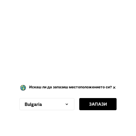
Искаш ли да запазиш местоположението си?
ТРЯБВА ТИ ПОМОЩ?
ЗАПАЗИ
Bulgaria