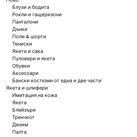
SPECIAL PRICES
Блузи и бодита
СПЕЦИАЛНИ ПРОЕКТИ
Рокли и гащеризони
BERSHKA MUSIC
Панталони
Дънки
ПЕРСОНАЛИЗАЦИЯ: YOUR FAN ERA
Поли & шорти
Тениски
NEWSLETTER
ПОМОЩ
Якета и сака
Пуловери и якета
Обувки
Аксесоари
Бански костюми от една и две части
Якета и шлифери
Имитация на кожа
Якета
Блейзъри
Тренчкот
Деним
Палта