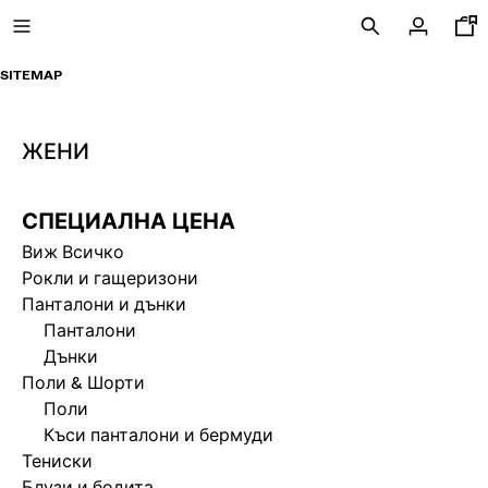
SITEMAP
ЖЕНИ
СПЕЦИАЛНА ЦЕНА
СПЕЦИАЛНА ЦЕНА
НОВА КОЛЕКЦИЯ
Виж Всичко
Рокли и гащеризони
НОВО
Панталони и дънки
ВИЖ ВСИЧКО
Панталони
Дънки
ЯКЕТА
Поли & Шорти
ФЛАНЕЛКИ И ПОЛО ТЕНИСКИ
Поли
Къси панталони и бермуди
ПАНТАЛОНИ
Тениски
ДЪНКИ
Блузи и бодита