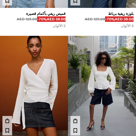
بلوزة ريفية برباط
قميص ريفي بأكمام قصيرة
قبل
قبل
السعر بالخصم
خصم من
129.00 AED
‭-70%‬
38.00 AED
129.00 AED
‭-70%‬
38.00 AED
3 الألوان
2 الألوان