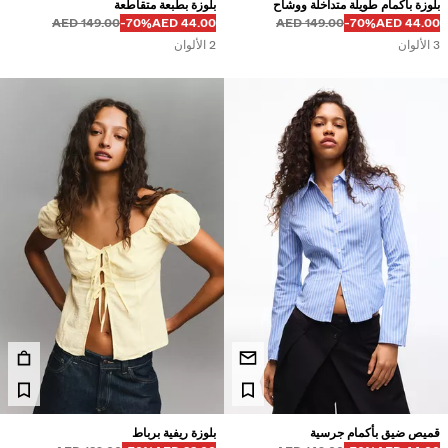
بلوزة بأكمام طويلة متداخلة ووشاح
بلوزة بطبعة متقاطعة
قبل
قبل
السعر بالخصم
خصم من
149.00 AED
‭-70%‬
44.00 AED
149.00 AED
‭-70%‬
44.00 AED
3 الألوان
2 الألوان
قميص ضيق بأكمام جرسية
بلوزة ريفية برباط