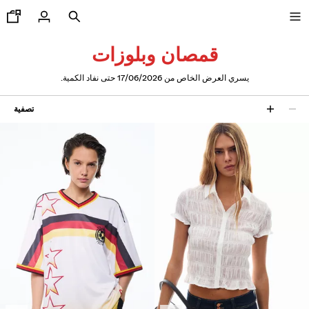
قمصان وبلوزات
يسري العرض الخاص من 17/06/2026 حتى نفاد الكمية.
تخفيضات جزئية من 50% إلى 70%
تصفية
18 نتائج
تشكيلة جديدة
جديدنا
CURATED BY
COMBO WINS %
عرض الكل
جاكيتات