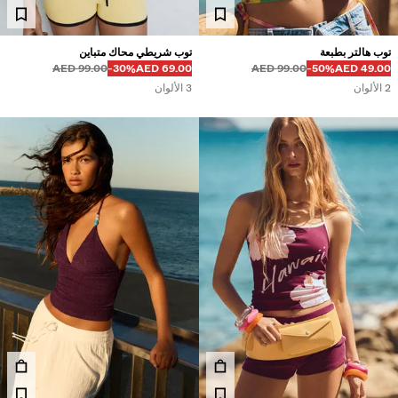
مصان
ويتر وكارديغان
طقم متناسقة
توب هالتر بطبعة
توب شريطي محاك متباين
قبل
قبل
السعر بالخصم
خصم من
99.00 AED
‭-30%‬
69.00 AED
99.00 AED
‭-50%‬
49.00 AED
لابس سباحة
2 الألوان
3 الألوان
حذية
كسسوارات
نتجات موصى بها
لشراكات®
لمنتجات الأكثر مبيعًا
سعار مميزة
ريدة من نوعها
BERSHKA MUSI
NEWSLETTER
المساعدة