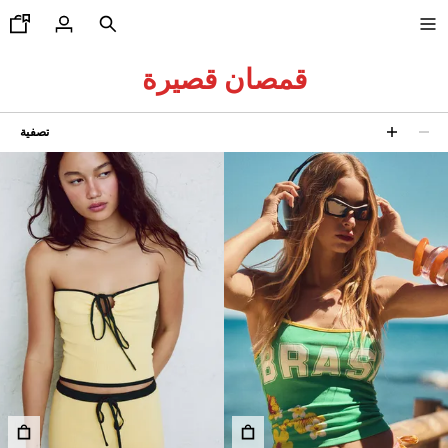
قمصان قصيرة​
تصفية
جديدنا
13 نتائج
CURATED BY
COMBO WINS %
رض الكل
اكيتات
يشرتات و قمصان بولو
ناطيل
ناطيل جينز
ورتات
ويت شيرتات