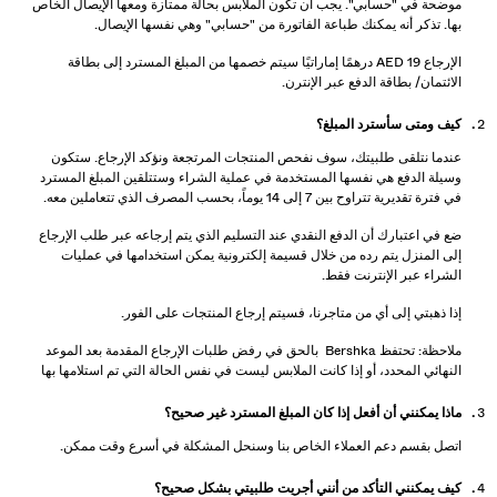
موضحة في "حسابي". يجب أن تكون الملابس بحالة ممتازة ومعها الإيصال الخاص
مصان
بها. تذكر أنه يمكنك طباعة الفاتورة من "حسابي" وهي نفسها الإيصال.
ويتر وكارديغان
الإرجاع 19 AED درهمًا إماراتيًا سيتم خصمها من المبلغ المسترد إلى بطاقة
طقم متناسقة
الائتمان/ بطاقة الدفع عبر الإنترن.
لابس سباحة
حذية
كيف ومتى سأسترد المبلغ؟
كسسوارات
عندما نتلقى طلبيتك، سوف نفحص المنتجات المرتجعة ونؤكد الإرجاع. ستكون
نتجات موصى بها
وسيلة الدفع هي نفسها المستخدمة في عملية الشراء وستتلقين المبلغ المسترد
لشراكات®
في فترة تقديرية تتراوح بين 7 إلى 14 يوماً، بحسب المصرف الذي تتعاملين معه.
لمنتجات الأكثر مبيعًا
ضع في اعتبارك أن الدفع النقدي عند التسليم الذي يتم إرجاعه عبر طلب الإرجاع
سعار مميزة
إلى المنزل يتم رده من خلال قسيمة إلكترونية يمكن استخدامها في عمليات
ريدة من نوعها
الشراء عبر الإنترنت فقط.
BERSHKA MUSI
إذا ذهبتي إلى أي من متاجرنا، فسيتم إرجاع المنتجات على الفور.
NEWSLETTER
المساعدة
ملاحظة: تحتفظ Bershka بالحق في رفض طلبات الإرجاع المقدمة بعد الموعد
النهائي المحدد، أو إذا كانت الملابس ليست في نفس الحالة التي تم استلامها بها
ماذا يمكنني أن أفعل إذا كان المبلغ المسترد غير صحيح؟
اتصل بقسم دعم العملاء الخاص بنا وسنحل المشكلة في أسرع وقت ممكن.
كيف يمكنني التأكد من أنني أجريت طلبيتي بشكل صحيح؟