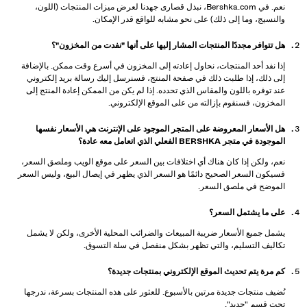
نعم. في Bershka.com، نبذل قصارى جهدنا لعرض ميزات المنتجات (اللون،
والنسيج، وما إلى ذلك) على نحو مشابه للواقع قدر الإمكان.
هل تتوافر مجددًا المنتجات المشار إليها على أنها "نفدت من المخزون"؟
إذا نفد أحد المنتجات، نحاول إعادته إلى المخزون في أسرع وقت ممكن. بالإضافة
إلى ذلك، إذا طلبت ذلك في صفحة المنتج، فسنرسل إليك رسالة بريد إلكتروني
عند توفره باللون والمقاس الذي تحدده. إذا لم يكن من الممكن إعادة المنتج إلى
المخزون، فسنقوم بإزالته من على الموقع الإلكتروني.
هل الأسعار المعروضة على المتجر الموجود على الإنترنت هي الأسعار نفسها
الموجودة في متجر BERSHKA الفعلي الذي اتعامل معه عادة؟
نعم، ولكن إذا كان هناك أي اختلافات بين السعر على موقع الويب وملصق السعر،
فسيكون السعر الصحيح دائمًا هو السعر الذي يظهر في إيصال البيع، وليس السعر
الموضح في ملصق السعر.
على ما يشتمل السعر؟
يشمل جميع الأسعار ضريبة المبيعات والضرائب المحلية الأخرى، ولكن لا يشمل
تكاليف التسليم، والتي تظهر بشكل منفصل في سلة التسوق.
كم مرة يتم تحديث الموقع الإلكتروني بمنتجات جديدة؟
نُضيف منتجات جديدة مرتين بالأسبوع. للعثور على هذه المنتجات بسرعة، ندرجها
تحت قسم "جديد".