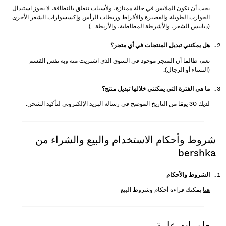
يجب أن تكون الملابس في حالة ممتازة، ولأسباب تتعلق بالنظافة، لا يجوز استبدال
الجوارب الطويلة والقصيرة والأقراط وربطات الرأس وإكسسوارات الشعر الأخرى
(دبابيس الشعر، والأشرطة المطاطية، والأربطة...).
هل يمكنني تبديل المنتجات في أي متجر؟
نعم، طالما أن المتجر موجود في السوق الذي اشتريت منه وبه نفس القسم
(النساء أو الرجال).
ما هي الفترة التي يمكنني خلالها تبديل منتج؟
لديك 30 يومًا من التاريخ الموضح في رسالة البريد الإلكتروني لتأكيد الشحن.
شروط وأحكام الاستخدام والبيع والشراء من
bershka
الشروط والأحكام
هنا
يمكنك قراءة أحكام وشروط البيع
معلومات عامة