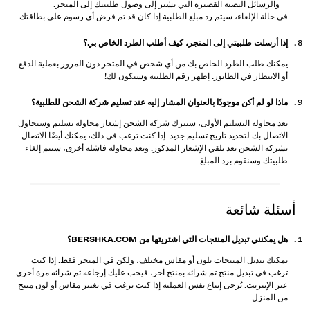
والرسائل النصية القصيرة التي تشير إلى وصول طلبيتك إلى المتجر.
في حالة الإلغاء، سيتم رد مبلغ الطلبية إذا كان قد تم فرض أي رسوم على بطاقتك.
إذا أرسلت طلبيتي إلى المتجر، كيف أطلب الطرد الخاص بي؟
يمكنك طلب الطرد الخاص بك من أي شخص في المتجر دون المرور بعملية الدفع
أو الانتظار في الطابور. اِظهر رقم الطلبية وستكون لك!
ماذا لو لم أكن موجودًا بالعنوان المشار إليه عند تسليم شركة الشحن للطلبية؟
بعد محاولة التسليم الأولى، ستترك شركة الشحن إشعار محاولة تسليم وستحاول
الاتصال بك لتحديد تاريخ تسليم جديد. إذا كنت ترغب في ذلك، يمكنك أيضًا الاتصال
بشركة الشحن بعد تلقي الإشعار المذكور. وبعد محاولة فاشلة أخرى، سيتم إلغاء
طلبيتك وسنقوم برد المبلغ.
أسئلة شائعة
هل يمكنني تبديل المنتجات التي اشتريتها من BERSHKA.COM؟
يمكنك تبديل المنتجات بلون أو مقاس مختلف، ولكن في المتجر فقط. إذا كنت
ترغب في تبديل منتج تم شرائه بمنتج آخر، فيجب عليك إرجاعه ثم شرائه مرة أخرى
عبر الإنترنت. يُرجى إتباع نفس العملية إذا كنت ترغب في تغيير مقاس أو لون منتج
من المنزل.