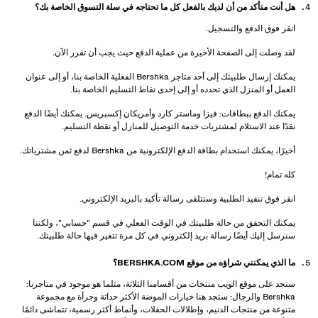
هل أنت متأكد من أن لديك بالفعل كل ما تحتاجه في سلة التسوق الخاصة بك؟
انقر فوق الدفع والتسجيل.
لقد وصلت إلى الصفحة الأخيرة من عملية الدفع حيث يجب أن تقرر الآن.
يمكنك إرسال طلبيتك إلى أحد متاجر Bershka الفعلية الخاصة بنا، أو إلى عنوان
العمل أو المنزل الذي تحدده أو إلى إحدى نقاط التسليم الخاصة بنا.
يمكنك الدفع ببطاقات: فيزا وماستر كارد وأمريكان إكسبريس. يمكنك أيضًا الدفع
نقدًا عند الاستلام لمشتريات خدمة التوصيل للمنازل أو نقطة التسليم.
أخيرًا، يمكنك استخدام بطاقة الدفع الإلكترونية من Bershka لدفع ثمن مشترياتك.
كله تمام!
انقر فوق تنفيذ الطلبية وستتلقى رسالة تأكيد بالبريد الإلكتروني.
يمكنك التحقق من حالة طلبيتك في الوقت الفعلي في قسم "حسابي"، ولكننا
سنرسل إليك أيضًا رسالة بريد إلكتروني في كل مرة تتغير فيها حالة طلبيتك.
ما الذي يمكنني شراؤه من موقع BERSHKA.COM؟
ستجد على موقع الويب منتجات من أقسامنا الثلاثة، مثلما هو موجود في متاجرنا:
Bershka والرجال: ستجد هنا خيارات الموضة الأكثر حداثة وجرأة مع مجموعة
متنوعة من منتجات الدنيم، وإطلالات الحفلات، وأنماط أكثر رسمية، تتماشى دائمًا