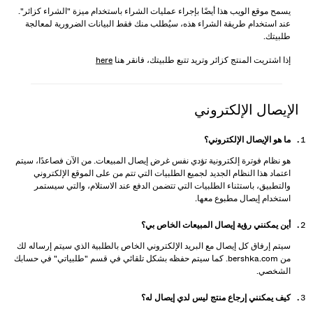
يسمح موقع الويب هذا أيضًا بإجراء عمليات الشراء باستخدام ميزة "الشراء كزائر".
عند استخدام طريقة الشراء هذه، سيُطلب منك فقط البيانات الضرورية لمعالجة
طلبيتك.
إذا اشتريت المنتج كزائر وتريد تتبع طلبيتك، فانقر هنا
here
الإيصال الإلكتروني
ما هو الإيصال الإلكتروني؟
هو نظام فوترة إلكترونية تؤدي نفس غرض إيصال المبيعات. من الآن فصاعدًا، سيتم
اعتماد هذا النظام الجديد لجميع الطلبيات التي تتم من على الموقع الإلكتروني
والتطبيق، باستثناء الطلبيات التي تتضمن الدفع عند الاستلام، والتي سيستمر
استخدام إيصال مطبوع معها.
أين يمكنني رؤية إيصال المبيعات الخاص بي؟
سيتم إرفاق كل إيصال مع البريد الإلكتروني الخاص بالطلبية الذي سيتم إرساله لك
من bershka.com. كما سيتم حفظه بشكل تلقائي في قسم "طلبياتي" في حسابك
الشخصي.
كيف يمكنني إرجاع منتج ليس لدي إيصال له؟