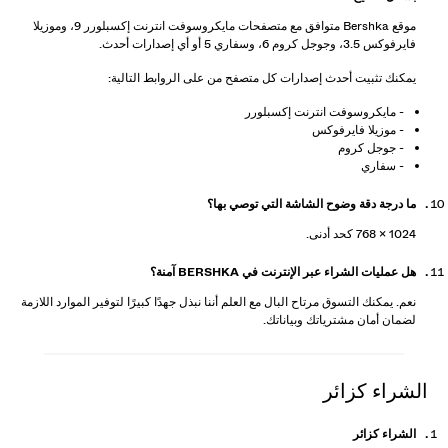
موقع Bershka متوافق مع متصفحات مايكروسوفت انترنت إكسبلورر 9، وموزيلا
فايرفوكس 3.5، وجوجل كروم 6، وسفاري 5 أو أي إصدارات أحدث.
يمكنك تثبيت أحدث إصدارات كل متصفح من على الروابط التالية:
- مايكروسوفت انترنت إكسبلورر
- موزيلا فايرفوكس
- جوجل كروم
- سفاري
ما درجة دقة وضوح الشاشة التي توصي بها؟
1024 × 768 كحد أدنى.
هل عمليات الشراء عبر الإنترنت في BERSHKA آمنة؟
نعم. يمكنك التسوق مرتاح البال مع العلم أننا نبذل جهدًا كبيرًا لتوفير الموارد اللازمة
لضمان أمان مشترياتك وبياناتك.
الشراء كزائر
الشراء كزائر