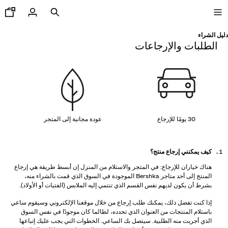
دليل الشراء
الطلبات والإرجاعات
جديدنا
CURATED BY
COMBO WINS %
30 يومًا للإرجاع
عودة مجانية إلى المتجر
رض الكل
كيف يمكنني إرجاع منتج؟
اكيتات
هناك خياران للإرجاع: في المتجر والاستلام من المنزل إن أبسط طريقة هي إرجاع
يشرتات و قمصان بولو
المنتج إلى أحد متاجر Bershka الموجودة في السوق الذي قمت بالشراء منه،
ناطيل
بشرط أن يكون لديهم نفس القسم الذي تنتمي إليه الملابس (الفتيات أو الأولاد).
ناطيل جينز
إذا كنت تفضل ذلك، يمكنك طلب إرجاع من خلال موقعنا الإلكتروني وسيقوم ساعي
ورتات
باستلام المنتجات من العنوان الذي تحدده، لطالما كان موجودًا في نفس السوق
ويت شيرتات
الذي أجريت منه الطلبية. سيتصل بك الساعي. الخطوات التي يجب عليك إتباعها