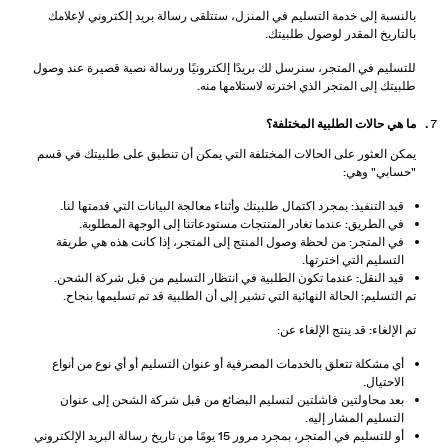
بالنسبة إلى خدمة التسليم في المنزل، ستتلقى رسالة بريد إلكتروني لإعلامك
بالتاريخ المقدر لوصول طلبيتك.
للتسليم في المتجر، سنرسل لك بريدًا إلكترونيًا ورسالة نصية قصيرة عند وصول
طلبيتك إلى المتجر الذي اخترته لاستلامها منه.
ما هي حالات الطلبية المختلفة؟
يمكن العثور على الحالات المختلفة التي يمكن أن تنطبق على طلبيتك في قسم
"حسابي" وهي:
قيد التنفيذ: بمجرد اكتمال طلبيتك وأثناء معالجة البيانات التي قدمتها لنا.
في الطريق: عندما تغادر المنتجات مستودعاتنا إلى الوجهة المطلوبة.
في المتجر: من لحظة وصول المنتج إلى المتجر، إذا كانت هذه هي طريقة
التسليم التي اخترتها.
قيد النقل: عندما تكون الطلبية في انتظار التسليم من قبل شركة الشحن.
تم التسليم: الحالة النهائية التي تشير إلى أن الطلبية قد تم تسليمها بنجاح.
تم الإلغاء: قد ينتج الإلغاء عن:
أي مشكلة تتعلق بالخدمات المصرفية أو عنوان التسليم أو أي نوع من أنواع
الاحتيال.
بعد محاولتين فاشلتين لتسليم البضائع من قبل شركة الشحن إلى عنوان
التسليم المشار إليه.
أو للتسليم في المتجر، بمجرد مرور 15 يومًا من تاريخ رسالة البريد الإلكتروني