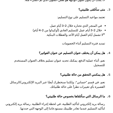
لا، يجب أن يكون سوق الوجهة هو نفس السوق الذي تم الشراء منه.
متى سأتلقى طلبيتي؟
تعتمد مواعيد التسليم على نوع التسليم:
في المتجر الذي تختاره خلال 2-3 أيام عمل.
خلال 2-3 أيام عمل للتسليم العادي (أوكيناوا من 2-4 أيام)
*لا تشمل أيام العمل أيام الأحد والعطلات البنكية.
تمديد فترة التسليم أثناء الخصومات
هل يمكن أن يختلف عنوان التسليم عن عنوان الفواتير؟
نعم، أثناء عملية الدفع، يمكنك تحديد عنوان تسليم بخلاف العنوان المستخدم
للتسجيل.
هل يمكنني التحقق من حالة طلبيتي؟
نعم، في قسم "حسابي"، ولكننا سنخطرك أيضًا عبر البريد الإلكتروني/الرسائل
القصيرة بأي تغييرات تطرأ على حالة طلبياتك.
ما الرسائل التي سأتلقاها بخصوص حالة طلبيتي؟
رسالة بريد إلكتروني لتأكيد الطلبية، في لحظة إجراء الطلبية. رسالة بريد إلكتروني
لتأكيد التسليم عندما تغادر طلبيتك مستودعاتنا إلى الوجهة التي حددتها.