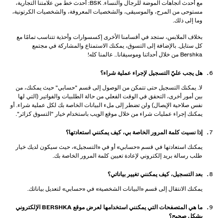
مع أحدث اتجاهات الموضة للرجال والنساء. BSK: أحدث خط من علامتنا التجارية،
مستوحى من المرح، والموسيقى، والشخصيات المعروفة، والشخصيات الكرتونية،
وما إلى ذلك.
بخلاف الملابس، ستجد في أقسامنا الأخرى إكسسوارات وأحذية تتناسب تمامًا مع
كل ستايل. بالإضافة إلى التسوق، يمكنك الاستمتاع والمشاركة في مجتمع
Bershka من خلال أحداثنا وموسيقانا.. عالمنا كله!
هل يجب عليّ التسجيل لإجراء عملية شراء؟
لا. يمكنك التسجيل حتى تتمكن من الوصول إلى قسم "حسابي" حيث يمكنك، من
بين أمور أخرى، التحقق في الوقت الفعلي من حالة الطلبيات والفواتير (التي لها
نفس صلاحية الإيصال) ولن تضطر إلى ملء البيانات الخاصة بك لكل عملية شراء. أو
يمكنك إجراء عمليات شراء من خلال موقع الويب باستخدام خيار "التسوق كزائر".
إذا نسيت كلمة المرور الخاصة بي، كيف يمكنني استعادتها؟
يمكنك استعادتها في قسم «حسابي» أو في «التسجيل»، حيث سيكون لديك خيار
طلب رسالة بريد إلكتروني لإعادة تعيين كلمة المرور الخاصة بك.
بعد التسجيل، كيف يمكنني تغيير بياناتي؟
يمكنك الانتقال إلى قسم «البيانات الشخصية» في «حسابي» لتعديل بياناتك.
ما هي المتصفحات التي يمكنني استخدامها لعرض موقع BERSHKA الإلكتروني
بشكل صحيح؟