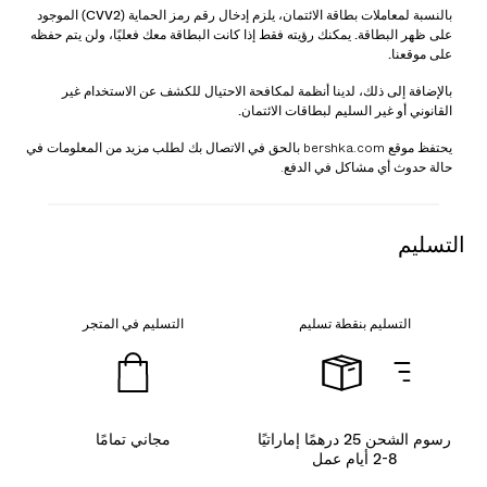
بالنسبة لمعاملات بطاقة الائتمان، يلزم إدخال رقم رمز الحماية (CVV2) الموجود
على ظهر البطاقة. يمكنك رؤيته فقط إذا كانت البطاقة معك فعليًا، ولن يتم حفظه
على موقعنا.
بالإضافة إلى ذلك، لدينا أنظمة لمكافحة الاحتيال للكشف عن الاستخدام غير
القانوني أو غير السليم لبطاقات الائتمان.
يحتفظ موقع bershka.com بالحق في الاتصال بك لطلب مزيد من المعلومات في
حالة حدوث أي مشاكل في الدفع.
التسليم
التسليم بنقطة تسليم
التسليم في المتجر
رسوم الشحن 25 درهمًا إماراتيًا
مجاني تمامًا
2-8 أيام عمل