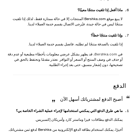
ماذا أفعل إذا تلقيت منتجًا معيبًا؟
لا يبيع موقع Bershka.com المنتجات إلا في حالة ممتازة فقط، لذلك إذا تلقيت
منتجًا ليس في حالة جيدة، فيُرجى الاتصال بقسم خدمة العملاء لدينا.
وإذا تلقيت منتجًا خطأ؟
إذا تلقيت بالصدفة منتجًا لم تطلبه، فاتصل بقسم خدمة العملاء لدينا.
في Bershka.com، قد يظهر بشكل عرضي معلومات بأخطاء مطبعية أو عدم دقة
أو حذف في وصف المنتج أو السعر أو التوافر. نعتذر مقدمًا ونحتفظ بالحق في
تصحيحها، دون إشعار مسبق، حتى بعد إجراء الطلبية.
الدفع
أصبح الدفع لمشترياتك أسهل الآن
ما هي طرق الدفع التي يمكنني استخدامها لإجراء عملية الشراء الخاصة بي؟
يمكنك الدفع ببطاقات: فيزا وماستر كارد وأمريكان إكسبريس.
أخيرًا، يمكنك استخدام بطاقة الدفع الإلكترونية من Bershka لدفع ثمن مشترياتك.