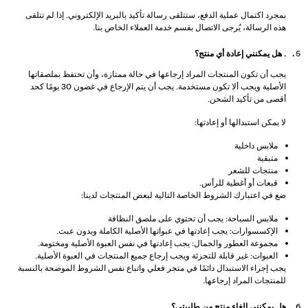
بمجرد اكتمال عملية الدفع، ستتلقى رسالة تأكيد بالبريد الإلكتروني. إذا لم تتلقى
هذه الرسالة، يُرجى الاتصال بقسم خدمة العملاء الخاص بنا.
. هل يمكنني إعادة أي منتج؟
يجب أن تكون المنتجات المراد إرجاعها في حالة ممتازة، وأن تحتفظ بملصقاتها
الأصلية ويجب ألا تكون مستخدمة. يجب أن يتم الإرجاع في غضون 30 يومًا كحد
أقصى من تأكيد الشحن.
لا يمكن استبدالها أو إعادتها:
ملابس داخلية
متبقية
منتجات للشعر
قبعات أو أغطية للرأس.
ضع في اعتبارك الشروط الخاصة التالية لبعض المنتجات لدينا:
ملابس السباحة: يجب أن تحتوي على ملصق النظافة
الإكسسوارات: يجب إعادتها في عبواتها الأصلية الكاملة وبدون عبث.
مجموعة العطور والجمال: يجب إعادتها في نفس العبوة الأصلية ومختومة.
العبوات: غير قابلة للتجزئة ويجب إرجاع جميع المنتجات في العبوة الأصلية.
يجب إجراء الاستبدال دائمًا في متجر فعلي واتباع نفس الشروط الموضحة بالنسبة
للمنتجات المراد إرجاعها.
هل يمكنني إلغاء منتج من طلبيتي؟