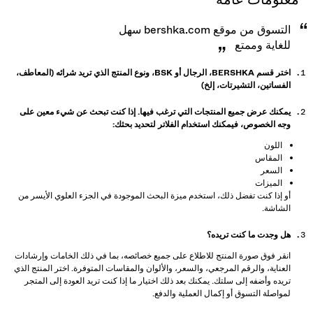
التسوق من موقع bershka.com سهل
للغاية وممتع
اختر قسم BERSHKA، الرجال أو BSK، ونوع المنتج الذي تريد شرائه (المعاطف،
الفساتين، التشيرتات، إلخ)
يمكنك عرض جميع المنتجات التي ترغب فيها. إذا كنت تبحث عن شيء معين على
وجه الخصوص، فيمكنك استخدام الفلاتر لتحديد بحثك:
اللون
المقاس
السعر
الميزات
أو إذا كنت تفضل ذلك، استخدم ميزة البحث الموجودة في الجزء العلوي الأيسر من
الشاشة.
هل وجدت ما كنت تريده؟
انقر فوق صورة المنتج للاطلاع على جميع خصائصه، بما في ذلك الخامات وإرشادات
العناية، والرقم المرجعي، والسعر، والألوان والمقاسات المتوفرة. اختر المنتج الذي
تريده وأضفه إلى سلتك. يمكنك بعد ذلك اختيار ما إذا كنت تريد العودة إلى المتجر
لمواصلة التسوق أو إكمال العملية والدفع.