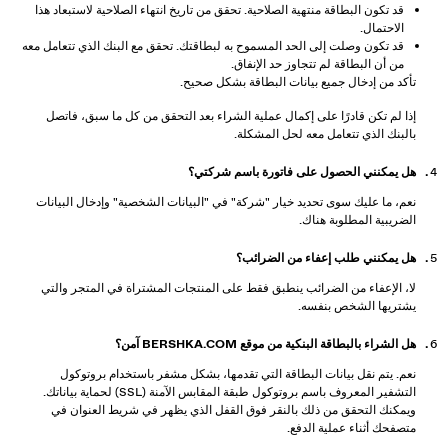
قد تكون البطاقة منتهية الصلاحية. تحقق من تاريخ انتهاء الصلاحية لاستبعاد هذا
الاحتمال.
قد تكون وصلت إلى الحد المسموح به لبطاقتك. تحقق مع البنك الذي تتعامل معه
من أن البطاقة لم تتجاوز حد الإنفاق.
تأكد من إدخال جميع بيانات البطاقة بشكل صحيح.
إذا لم تكن قادرًا على إكمال عملية الشراء بعد التحقق من كل ما سبق، فاتصل
بالبنك الذي تتعامل معه لحل المشكلة.
هل يمكنني الحصول على فاتورة باسم شركتي؟
نعم، ما عليك سوى تحديد خيار "شركة" في "البيانات الشخصية" وإدخال البيانات
الضريبية المطلوبة هناك.
هل يمكنني طلب إعفاء من الضرائب؟
لا، الإعفاء من الضرائب ينطبق فقط على المنتجات المشتراة في المتجر والتي
يشتريها الشخص بنفسه.
هل الشراء بالبطاقة البنكية من موقع BERSHKA.COM آمن؟
نعم. يتم نقل بيانات البطاقة التي تقدمها، بشكل مشفر باستخدام بروتوكول
التشفير المعروف باسم بروتوكول طبقة المقابس الآمنة (SSL) لحماية بياناتك.
ويمكنك التحقق من ذلك بالنقر فوق القفل الذي يظهر في شريط العنوان في
متصفحك أثناء عملية الدفع.