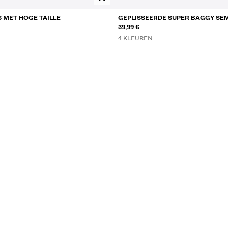
S MET HOGE TAILLE
GEPLISSEERDE SUPER BAGGY SEM
JOGGINGBROEK
39,99 €
4 KLEUREN