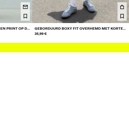
N PRINT OP DE
GEBORDUURD BOXY FIT OVERHEMD MET KORTE
MOUW
35,99 €