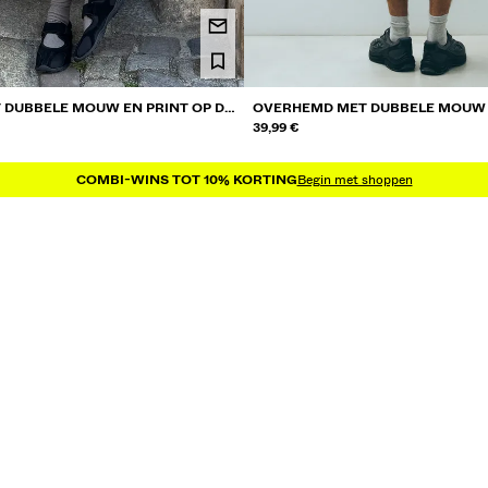
DUBBELE MOUW EN PRINT OP DE
OVERHEMD MET DUBBELE MOUW E
ACHTERZIJDE
39,99 €
COMBI-WINS TOT 10% KORTING
Begin met shoppen