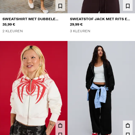
SWEATSHIRT MET DUBBELE
SWEATSTOF JACK MET RITS EN
ASYMMETRISCHE HALS
35,99 €
CAPUCHON
29,99 €
2 KLEUREN
3 KLEUREN