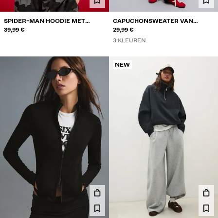
SPIDER-MAN HOODIE MET
CAPUCHONSWEATER VAN
PRINT
39,99 €
SWEATSTOF MET RITS
29,99 €
3 KLEUREN
NEW