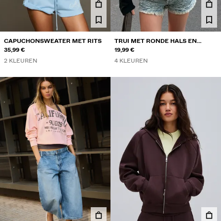
CAPUCHONSWEATER MET RITS
TRUI MET RONDE HALS EN
35,99 €
RAGLANMOUWEN
19,99 €
2 KLEUREN
4 KLEUREN