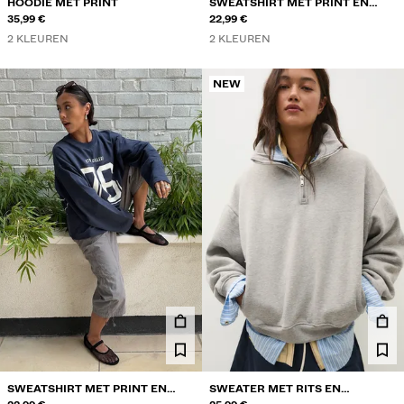
HOODIE MET PRINT
SWEATSHIRT MET PRINT EN
35,99 €
RONDE HALS
22,99 €
2 KLEUREN
2 KLEUREN
NEW
SWEATSHIRT MET PRINT EN
SWEATER MET RITS EN