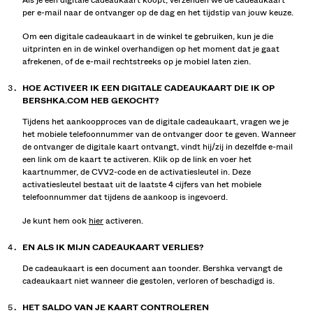
Als je een digitale cadeaukaart koopt, verzenden we de cadeaukaart
per e-mail naar de ontvanger op de dag en het tijdstip van jouw keuze.
Om een digitale cadeaukaart in de winkel te gebruiken, kun je die
uitprinten en in de winkel overhandigen op het moment dat je gaat
afrekenen, of de e-mail rechtstreeks op je mobiel laten zien.
HOE ACTIVEER IK EEN DIGITALE CADEAUKAART DIE IK OP
BERSHKA.COM HEB GEKOCHT?
Tijdens het aankoopproces van de digitale cadeaukaart, vragen we je
het mobiele telefoonnummer van de ontvanger door te geven. Wanneer
de ontvanger de digitale kaart ontvangt, vindt hij/zij in dezelfde e-mail
een link om de kaart te activeren. Klik op de link en voer het
kaartnummer, de CVV2-code en de activatiesleutel in. Deze
activatiesleutel bestaat uit de laatste 4 cijfers van het mobiele
telefoonnummer dat tijdens de aankoop is ingevoerd.
Je kunt hem ook
hier
activeren.
EN ALS IK MIJN CADEAUKAART VERLIES?
De cadeaukaart is een document aan toonder. Bershka vervangt de
cadeaukaart niet wanneer die gestolen, verloren of beschadigd is.
HET SALDO VAN JE KAART CONTROLEREN