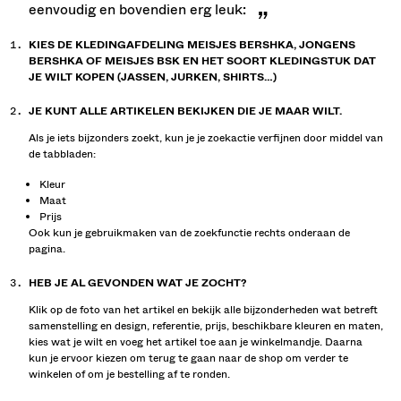
eenvoudig en bovendien erg leuk:
KIES DE KLEDINGAFDELING MEISJES BERSHKA, JONGENS
BERSHKA OF MEISJES BSK EN HET SOORT KLEDINGSTUK DAT
JE WILT KOPEN (JASSEN, JURKEN, SHIRTS…)
JE KUNT ALLE ARTIKELEN BEKIJKEN DIE JE MAAR WILT.
Als je iets bijzonders zoekt, kun je je zoekactie verfijnen door middel van
de tabbladen:
Kleur
Maat
Prijs
Ook kun je gebruikmaken van de zoekfunctie rechts onderaan de
pagina.
HEB JE AL GEVONDEN WAT JE ZOCHT?
Klik op de foto van het artikel en bekijk alle bijzonderheden wat betreft
samenstelling en design, referentie, prijs, beschikbare kleuren en maten,
kies wat je wilt en voeg het artikel toe aan je winkelmandje. Daarna
kun je ervoor kiezen om terug te gaan naar de shop om verder te
winkelen of om je bestelling af te ronden.