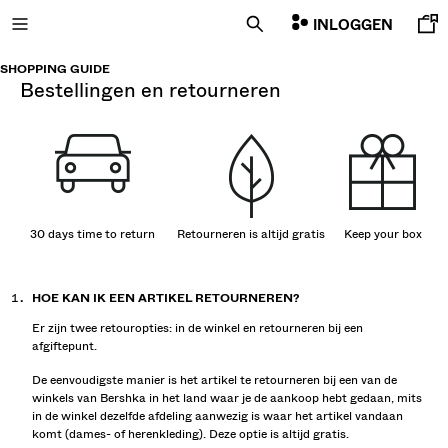
INLOGGEN
SHOPPING GUIDE
bestellingen en retourneren
NIEUW
CURATED BY
COMBO WINS %
30 days time to return
Retourneren is altijd gratis
Keep your box
ALLES BEKIJKEN
HOE KAN IK EEN ARTIKEL RETOURNEREN?
JASSEN
Er zijn twee retouropties: in de winkel en retourneren bij een
T-SHIRTS EN POLO'S
afgiftepunt.
BROEKEN
De eenvoudigste manier is het artikel te retourneren bij een van de
JEANS
winkels van Bershka in het land waar je de aankoop hebt gedaan, mits
BERMUDA
in de winkel dezelfde afdeling aanwezig is waar het artikel vandaan
SWEATSHIRTS
komt (dames- of herenkleding). Deze optie is altijd gratis.