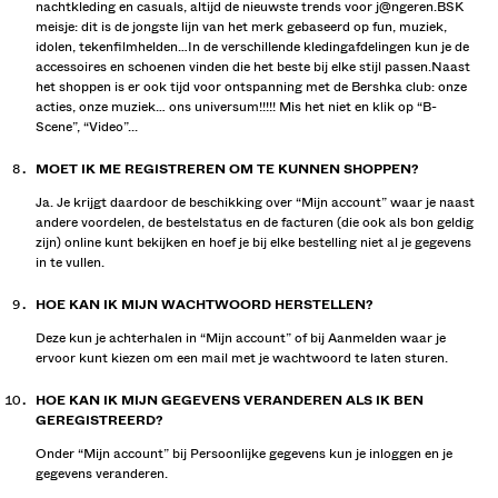
nachtkleding en casuals, altijd de nieuwste trends voor j@ngeren.BSK
meisje: dit is de jongste lijn van het merk gebaseerd op fun, muziek,
idolen, tekenfilmhelden…In de verschillende kledingafdelingen kun je de
accessoires en schoenen vinden die het beste bij elke stijl passen.Naast
het shoppen is er ook tijd voor ontspanning met de Bershka club: onze
acties, onze muziek… ons universum!!!!! Mis het niet en klik op “B-
Scene”, “Video”...
MOET IK ME REGISTREREN OM TE KUNNEN SHOPPEN?
Ja. Je krijgt daardoor de beschikking over “Mijn account” waar je naast
andere voordelen, de bestelstatus en de facturen (die ook als bon geldig
zijn) online kunt bekijken en hoef je bij elke bestelling niet al je gegevens
in te vullen.
HOE KAN IK MIJN WACHTWOORD HERSTELLEN?
Deze kun je achterhalen in “Mijn account” of bij Aanmelden waar je
ervoor kunt kiezen om een mail met je wachtwoord te laten sturen.
HOE KAN IK MIJN GEGEVENS VERANDEREN ALS IK BEN
GEREGISTREERD?
Onder “Mijn account” bij Persoonlijke gegevens kun je inloggen en je
gegevens veranderen.