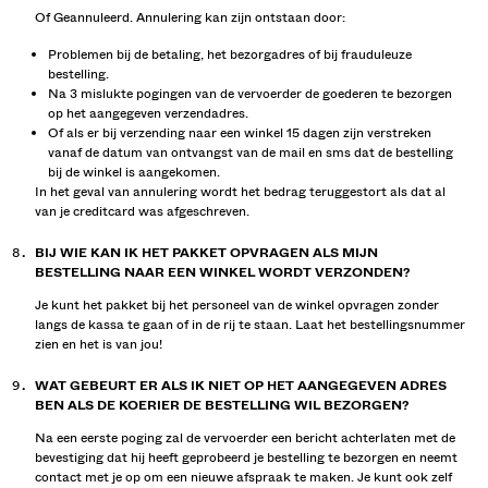
Of Geannuleerd. Annulering kan zijn ontstaan door:
Problemen bij de betaling, het bezorgadres of bij frauduleuze
bestelling.
Na 3 mislukte pogingen van de vervoerder de goederen te bezorgen
op het aangegeven verzendadres.
Of als er bij verzending naar een winkel 15 dagen zijn verstreken
vanaf de datum van ontvangst van de mail en sms dat de bestelling
bij de winkel is aangekomen.
In het geval van annulering wordt het bedrag teruggestort als dat al
van je creditcard was afgeschreven.
BIJ WIE KAN IK HET PAKKET OPVRAGEN ALS MIJN
BESTELLING NAAR EEN WINKEL WORDT VERZONDEN?
Je kunt het pakket bij het personeel van de winkel opvragen zonder
langs de kassa te gaan of in de rij te staan. Laat het bestellingsnummer
zien en het is van jou!
WAT GEBEURT ER ALS IK NIET OP HET AANGEGEVEN ADRES
BEN ALS DE KOERIER DE BESTELLING WIL BEZORGEN?
Na een eerste poging zal de vervoerder een bericht achterlaten met de
bevestiging dat hij heeft geprobeerd je bestelling te bezorgen en neemt
contact met je op om een nieuwe afspraak te maken. Je kunt ook zelf