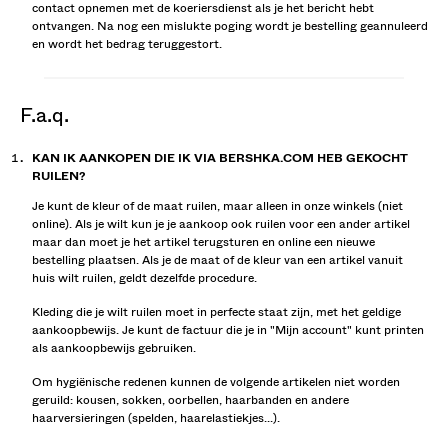
contact opnemen met de koeriersdienst als je het bericht hebt
ontvangen. Na nog een mislukte poging wordt je bestelling geannuleerd
en wordt het bedrag teruggestort.
f.a.q.
KAN IK AANKOPEN DIE IK VIA BERSHKA.COM HEB GEKOCHT
RUILEN?
Je kunt de kleur of de maat ruilen, maar alleen in onze winkels (niet
online). Als je wilt kun je je aankoop ook ruilen voor een ander artikel
maar dan moet je het artikel terugsturen en online een nieuwe
bestelling plaatsen. Als je de maat of de kleur van een artikel vanuit
huis wilt ruilen, geldt dezelfde procedure.
Kleding die je wilt ruilen moet in perfecte staat zijn, met het geldige
aankoopbewijs. Je kunt de factuur die je in "Mijn account" kunt printen
als aankoopbewijs gebruiken.
Om hygiënische redenen kunnen de volgende artikelen niet worden
geruild: kousen, sokken, oorbellen, haarbanden en andere
haarversieringen (spelden, haarelastiekjes...).