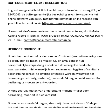
BUITENGERECHTELIJKE BESLECHTING
In geval van geschil hebt U het recht om, conform Verordening (EU) n°
524/2013, de buitengerechtelijke beslechting ervan te vragen via het
online platform van de EU met betrekking tot de online regeling van
geschillen, te bereiken via
https://ec.europa.eu/consumers/odr
.
U kunt ook de Consumentenombudsdienst contacteren, North Gate II,
Koning Albert II-laan, 8 , 1000 Brussel ( tel.02 702 52 00/Fax 02 808 71
29 - e-mail:
contact@consumerombudsman.be
HERROEPINGSRECHT
U hebt het recht om af te zien van het Contract ( met uitzondering van
de producten op maat, de muziek CD en DVD zonder hun
oorspronkelijke verpakking alsook van de verzegelde producten
waarvan retour niet wenselijk is om redenen van hygiëne of sanitaire
bescherming eens zij na levering ontzegeld werden, waarvoor het
herroepingsrecht uitgesloten is), binnen de 14 dagen en dit zonder Uw
beslissing te moeten verantwoorden.
U kunt gebruik maken van onderstaand modelformulier voor
herroeping, maar dit is niet verplicht.
Boven de voormelde 14 dagen, staan wij U een periode van 30 dagen
toe met ingang van de datum van de Verzendingsbevestiging teneinde