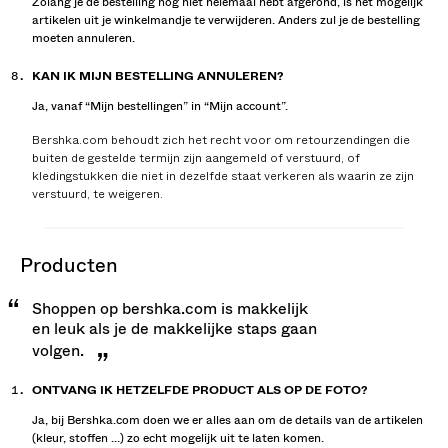
Zolang je de bestelling nog niet helemaal hebt afgerond, is het mogelijk
artikelen uit je winkelmandje te verwijderen. Anders zul je de bestelling
moeten annuleren.
KAN IK MIJN BESTELLING ANNULEREN?
Ja, vanaf “Mijn bestellingen” in “Mijn account”.
Bershka.com behoudt zich het recht voor om retourzendingen die
buiten de gestelde termijn zijn aangemeld of verstuurd, of
kledingstukken die niet in dezelfde staat verkeren als waarin ze zijn
verstuurd, te weigeren.
producten
Shoppen op bershka.com is makkelijk
en leuk als je de makkelijke staps gaan
volgen.
ONTVANG IK HETZELFDE PRODUCT ALS OP DE FOTO?
Ja, bij Bershka.com doen we er alles aan om de details van de artikelen
(kleur, stoffen ...) zo echt mogelijk uit te laten komen.