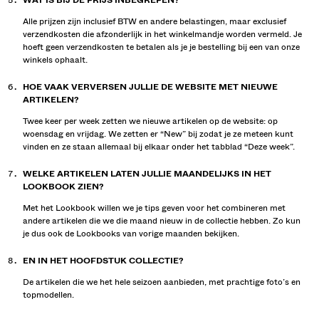
WAT IS BIJ DE PRIJS INBEGREPEN?
Alle prijzen zijn inclusief BTW en andere belastingen, maar exclusief
verzendkosten die afzonderlijk in het winkelmandje worden vermeld. Je
hoeft geen verzendkosten te betalen als je je bestelling bij een van onze
winkels ophaalt.
HOE VAAK VERVERSEN JULLIE DE WEBSITE MET NIEUWE
ARTIKELEN?
Twee keer per week zetten we nieuwe artikelen op de website: op
woensdag en vrijdag. We zetten er “New” bij zodat je ze meteen kunt
vinden en ze staan allemaal bij elkaar onder het tabblad “Deze week”.
WELKE ARTIKELEN LATEN JULLIE MAANDELIJKS IN HET
LOOKBOOK ZIEN?
Met het Lookbook willen we je tips geven voor het combineren met
andere artikelen die we die maand nieuw in de collectie hebben. Zo kun
je dus ook de Lookbooks van vorige maanden bekijken.
EN IN HET HOOFDSTUK COLLECTIE?
De artikelen die we het hele seizoen aanbieden, met prachtige foto’s en
topmodellen.