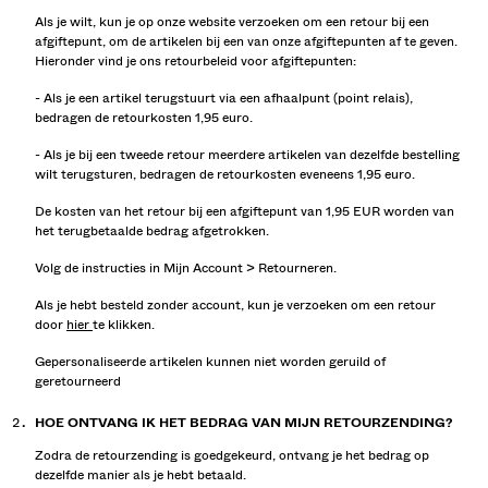
OVERHEMDEN
Als je wilt, kun je op onze website verzoeken om een retour bij een
TRUIEN EN VESTEN
afgiftepunt, om de artikelen bij een van onze afgiftepunten af te geven.
Hieronder vind je ons retourbeleid voor afgiftepunten:
CO-ORD SETS
SWIMWEAR
- Als je een artikel terugstuurt via een afhaalpunt (point relais),
SCHOENEN
bedragen de retourkosten 1,95 euro.
ACCESSOIRES
- Als je bij een tweede retour meerdere artikelen van dezelfde bestelling
SPECIAAL VOOR JOU
wilt terugsturen, bedragen de retourkosten eveneens 1,95 euro.
COLLABORATIONS®
De kosten van het retour bij een afgiftepunt van 1,95 EUR worden van
BEST SELLERS
het terugbetaalde bedrag afgetrokken.
SPECIALE PROJECTEN
BERSHKA MUSIC
Volg de instructies in Mijn Account > Retourneren.
PERSONALISATIE: YOUR FAN ERA
Als je hebt besteld zonder account, kun je verzoeken om een retour
door
hier
te klikken.
CADEAUKAART
MMBRS
NEWSLETTER
HELP
Gepersonaliseerde artikelen kunnen niet worden geruild of
geretourneerd
HOE ONTVANG IK HET BEDRAG VAN MIJN RETOURZENDING?
Zodra de retourzending is goedgekeurd, ontvang je het bedrag op
dezelfde manier als je hebt betaald.