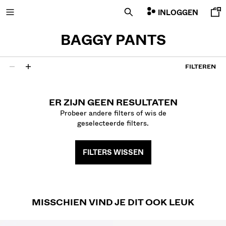
INLOGGEN
BAGGY PANTS
FILTEREN
NIEUW
0 resultaten
COMBO WINS %
ER ZIJN GEEN RESULTATEN
Probeer andere filters of wis de
geselecteerde filters.
ALLES BEKIJKEN
T-SHIRTS EN POLO'S
BROEKEN
FILTERS WISSEN
JEANS
BERMUDA
SWEATSHIRTS
OVERHEMDEN
MISSCHIEN VIND JE DIT OOK LEUK
JASSEN
TRUIEN EN VESTEN