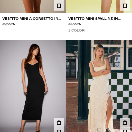
VESTITO MINI A CORSETTO IN
VESTITO MINI SPALLINE IN
MISTO LINO
39,99 €
TULLE
35,99 €
2 COLORI