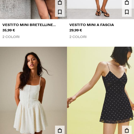
VESTITO MINI BRETELLINE
VESTITO MINI A FASCIA
CORSETTO
35,99 €
29,99 €
2 COLORI
2 COLORI