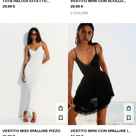
TUTA HALTER EFFETTO
VESTITO MINI CON SCOLLO
CORSETTO
29,99 €
HALTER
29,99 €
2 COLORI
VESTITO MIDI SPALLINE PIZZO
VESTITO MINI CON SPALLINE IN