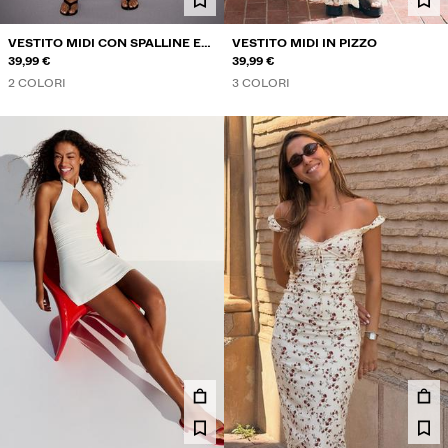
VESTITO MIDI CON SPALLINE E
VESTITO MIDI IN PIZZO
SCOLLO A CUORE
39,99 €
39,99 €
2 COLORI
3 COLORI