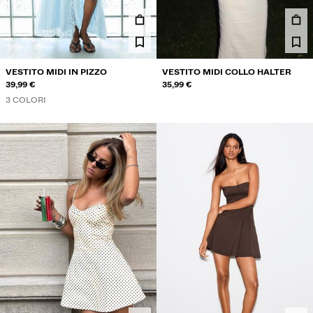
TWIN SETS
SWIMWEAR
SCARPE
ACCESSORI
VESTITO MIDI IN PIZZO
VESTITO MIDI COLLO HALTER
CONSIGLIATI
39,99 €
35,99 €
ULTIMI GIORNI DI SALDI
3 COLORI
COLLABORATIONS®
BEST SELLERS
PROGETTI SPECIALI
BERSHKA MUSIC
CARTA REGALO
MMBRS
NEWSLETTER
AIUTO