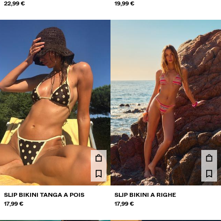
CONTRASTO
22,99 €
LAMINATO
19,99 €
SLIP BIKINI TANGA A POIS
SLIP BIKINI A RIGHE
17,99 €
17,99 €