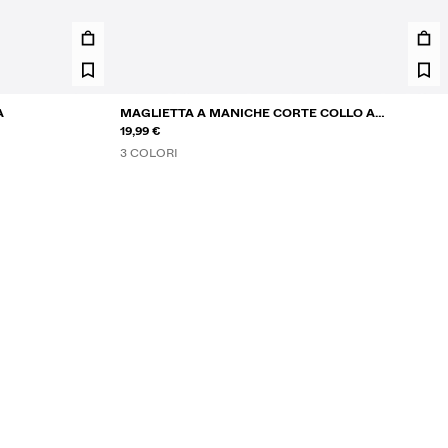
A
MAGLIETTA A MANICHE CORTE COLLO A
SERAFINO
19,99 €
3 COLORI