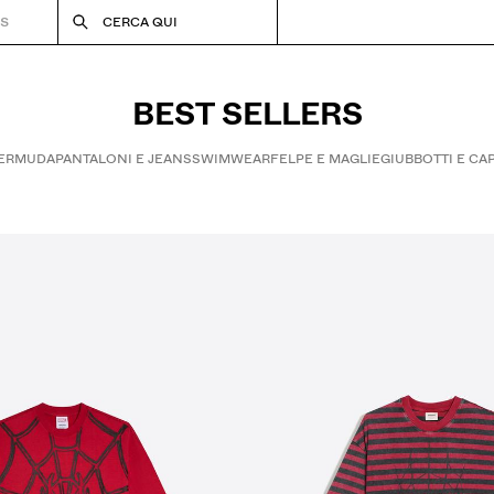
RS
CERCA QUI
BEST SELLERS
ERMUDA
PANTALONI E JEANS
SWIMWEAR
FELPE E MAGLIE
GIUBBOTTI E CA