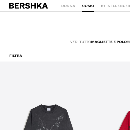
DONNA
UOMO
BY INFLUENCE
Torna alla home
VEDI TUTTO
MAGLIETTE E POLO
B
FILTRA