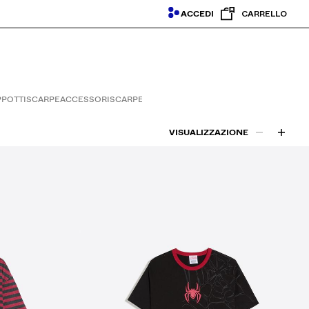
ACCEDI
CARRELLO
PPOTTI
SCARPE
ACCESSORI
SCARPE
VISUALIZZAZIONE