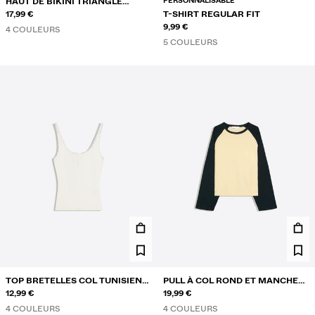
PERSONNALISABLE
HAUT DE BIKINI TRIANGLE
CONTRASTANT
17,99 €
T-SHIRT REGULAR FIT
9,99 €
4 COULEURS
5 COULEURS
TOP BRETELLES COL TUNISIEN
PULL À COL ROND ET MANCHES
DENTELLE
12,99 €
RAGLAN
19,99 €
4 COULEURS
4 COULEURS