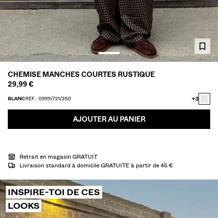
CHEMISES
PULLS ET GILETS
TOTAL LOOK
MAILLOTS DE BAIN
CHAUSSURES
ACCESSOIRES
CHEMISE MANCHES COURTES RUSTIQUE
RECOMMANDÉS
29,99 €
COLLABORATIONS®
BEST SELLERS
+3
BLANC
RÉF.. 0999/721/250
PROMOTIONS
PROJETS SPÉCIAUX
AJOUTER AU PANIER
BERSHKA MUSIC
PERSONNALISATION: YOUR FAN ERA
Retrait en magasin GRATUIT
CARTE CADEAU
MMBRS
NEWSLETTER
AIDE
Livraison standard à domicile GRATUITE à partir de 45 €
INSPIRE-TOI DE CES
LOOKS