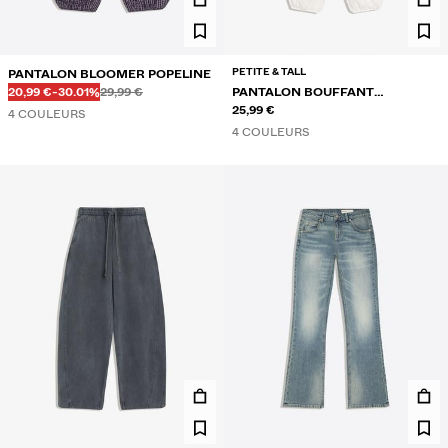
PETITE & TALL
PANTALON BLOOMER POPELINE
Avant
Avant
PRIX AVEC REMISE
RÉDUCTION DE
20,99 €
-30.01%
29,99 €
PANTALON BOUFFANT
RUSTIQUE
25,99 €
4 COULEURS
4 COULEURS