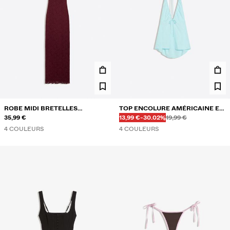
ROBE MIDI BRETELLES
TOP ENCOLURE AMÉRICAINE EN
Avant
Avant
PRIX AVEC REMISE
RÉDUCTION DE
DENTELLE
35,99 €
LIN
13,99 €
-30.02%
19,99 €
4 COULEURS
4 COULEURS