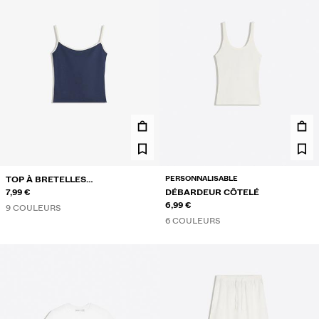
PERSONNALISABLE
TOP À BRETELLES
CONTRASTANT
7,99 €
DÉBARDEUR CÔTELÉ
6,99 €
9 COULEURS
6 COULEURS