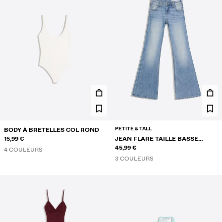
PETITE & TALL
BODY À BRETELLES COL ROND
15,99 €
JEAN FLARE TAILLE BASSE
BRODÉ
45,99 €
4 COULEURS
3 COULEURS