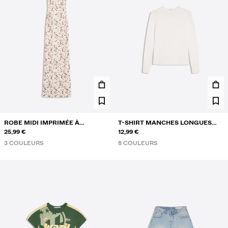
ROBE MIDI IMPRIMÉE À
T-SHIRT MANCHES LONGUES
DENTELLE
25,99 €
COL ROND
12,99 €
3 COULEURS
8 COULEURS