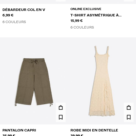
ONLINE EXCLUSIVE
DÉBARDEUR COL EN V
6,99 €
T-SHIRT ASYMÉTRIQUE À
MANCHES COURTES
15,99 €
6 COULEURS
6 COULEURS
PANTALON CAPRI
ROBE MIDI EN DENTELLE
35,99 €
39,99 €