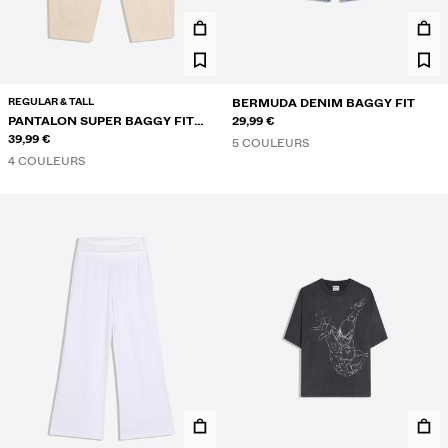
REGULAR & TALL
BERMUDA DENIM BAGGY FIT
PANTALON SUPER BAGGY FIT
29,99 €
AVEC LIN
39,99 €
5 COULEURS
4 COULEURS