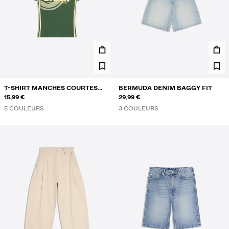
T-SHIRT MANCHES COURTES
BERMUDA DENIM BAGGY FIT
SPORT IMPRIMÉ
15,99 €
29,99 €
5 COULEURS
3 COULEURS