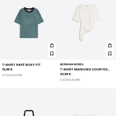
BERSHKA SERIES
T-SHIRT RAYÉ BOXY FIT
15,99 €
T-SHIRT MANCHES COURTES
FRONCÉ
22,99 €
3 COULEURS
5 COULEURS