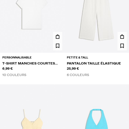
PERSONNALISABLE
PETITE & TALL
T-SHIRT MANCHES COURTES
PANTALON TAILLE ÉLASTIQUE
COL ROND
6,99 €
25,99 €
10 COULEURS
6 COULEURS