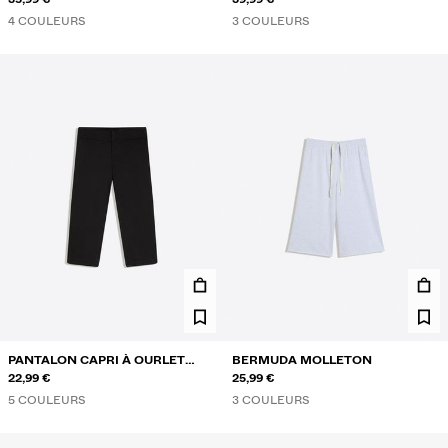
4 COULEURS
3 COULEURS
PANTALON CAPRI À OURLET
BERMUDA MOLLETON
FENDU
22,99 €
25,99 €
5 COULEURS
3 COULEURS