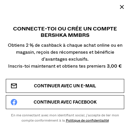
BERSHKA France Inscription | Bershka
CONNECTE-TOI OU CRÉE UN COMPTE
BERSHKA MMBRS
Obtiens 2 % de cashback à chaque achat online ou en
magasin, reçois des récompenses et bénéficie
d’avantages exclusifs.
Inscris-toi maintenant et obtiens tes premiers
3,00 €
CONTINUER AVEC UN E-MAIL
CONTINUER AVEC FACEBOOK
En me connectant avec mon identifiant social, j’accepte de lier mon
compte conformément à la
Politique de confidentialité