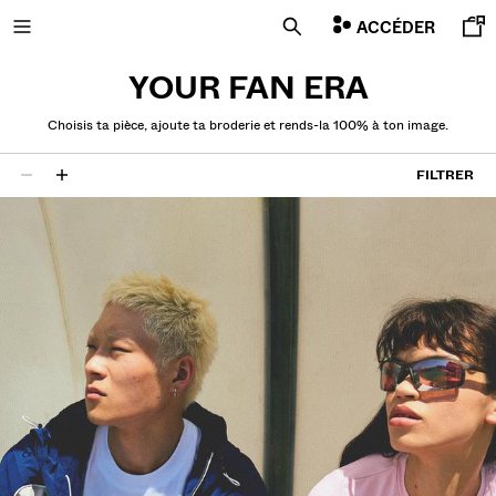
ACCÉDER
YOUR FAN ERA
Choisis ta pièce, ajoute ta broderie et rends-la 100% à ton image.
NOUVEAUTÉS
FILTRER
29 résultats
COMBO WINS %
TOUT VOIR
T-SHIRTS ET POLOS
PANTALONS
JEANS
BERMUDAS
SWEATS
CHEMISES
VESTES
PULLS ET GILETS