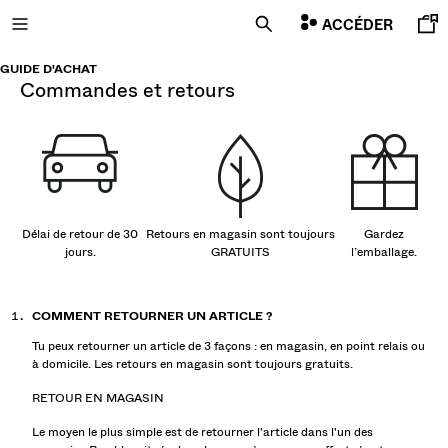
ACCÉDER
GUIDE D'ACHAT
commandes et retours
NOUVEAUTÉS
CURATED BY
COMBO WINS %
Délai de retour de 30
Retours en magasin sont toujours
Gardez
jours.
GRATUITS
l’emballage.
TOUT VOIR
VESTES
COMMENT RETOURNER UN ARTICLE ?
T-SHIRTS ET POLOS
Tu peux retourner un article de 3 façons : en magasin, en point relais ou
PANTALONS
à domicile. Les retours en magasin sont toujours gratuits.
JEANS
RETOUR EN MAGASIN
BERMUDAS
Le moyen le plus simple est de retourner l'article dans l'un des
SWEATS