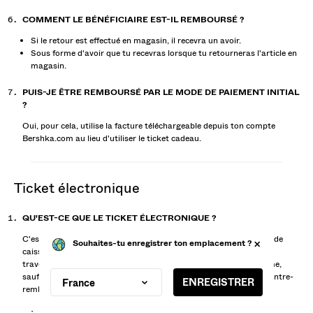
COMMENT LE BÉNÉFICIAIRE EST-IL REMBOURSÉ ?
Si le retour est effectué en magasin, il recevra un avoir.
Sous forme d'avoir que tu recevras lorsque tu retourneras l'article en
magasin.
PUIS-JE ÊTRE REMBOURSÉ PAR LE MODE DE PAIEMENT INITIAL
?
Oui, pour cela, utilise la facture téléchargeable depuis ton compte
Bershka.com au lieu d'utiliser le ticket cadeau.
ticket électronique
QU'EST-CE QUE LE TICKET ÉLECTRONIQUE ?
C'est un système de facturation électronique qui élimine le ticket de
caisse. À partir de maintenant, toutes les commandes passées à
travers le site internet et l'APPLI vont intégrer ce nouveau système,
sauf les commandes qui possèdent l'option Ticket cadeau et le contre-
remboursement, qui continueront de recevoir le ticket imprimé.
Souhaites-tu enregistrer ton emplacement ?