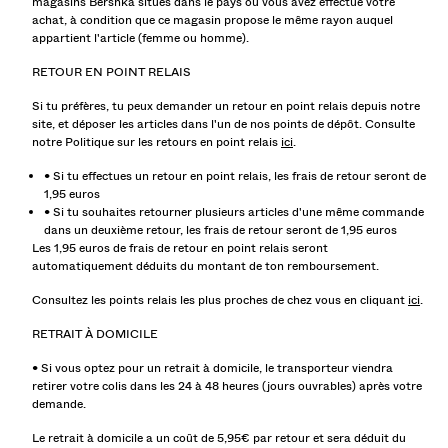
magasins Bershka situés dans le pays où vous avez effectué votre
CHEMISES
achat, à condition que ce magasin propose le même rayon auquel
PULLS ET GILETS
appartient l'article (femme ou homme).
TOTAL LOOK
RETOUR EN POINT RELAIS
MAILLOTS DE BAIN
CHAUSSURES
Si tu préfères, tu peux demander un retour en point relais depuis notre
site, et déposer les articles dans l'un de nos points de dépôt. Consulte
ACCESSOIRES
notre Politique sur les retours en point relais
ici
.
RECOMMANDÉS
COLLABORATIONS®
• Si tu effectues un retour en point relais, les frais de retour seront de
1,95 euros
BEST SELLERS
• Si tu souhaites retourner plusieurs articles d'une même commande
PROMOTIONS
dans un deuxième retour, les frais de retour seront de 1,95 euros
PROJETS SPÉCIAUX
Les 1,95 euros de frais de retour en point relais seront
BERSHKA MUSIC
automatiquement déduits du montant de ton remboursement.
PERSONNALISATION: YOUR FAN ERA
Consultez les points relais les plus proches de chez vous en cliquant
ici
.
CARTE CADEAU
RETRAIT À DOMICILE
MMBRS
NEWSLETTER
AIDE
• Si vous optez pour un retrait à domicile, le transporteur viendra
retirer votre colis dans les 24 à 48 heures (jours ouvrables) après votre
demande.
Le retrait à domicile a un coût de 5,95€ par retour et sera déduit du