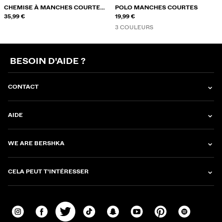
CHEMISE À MANCHES COURTES
POLO MANCHES COURTES
BOXY FIT BRODÉE
35,99 €
19,99 €
3 COULEURS
BESOIN D'AIDE ?
CONTACT
AIDE
WE ARE BERSHKA
CELA PEUT T'INTÉRESSER