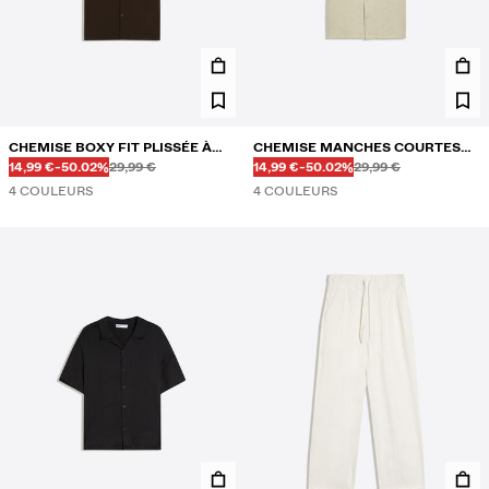
CHEMISE BOXY FIT PLISSÉE À
CHEMISE MANCHES COURTES
Avant
Avant
Avant
Avant
PRIX AVEC REMISE
RÉDUCTION DE
PRIX AVEC REMISE
RÉDUCTION DE
MANCHES COURTES
14,99 €
-50.02%
29,99 €
RUSTIQUE
14,99 €
-50.02%
29,99 €
4 COULEURS
4 COULEURS