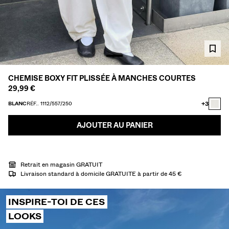
CHEMISES
PULLS ET GILETS
TOTAL LOOK
MAILLOTS DE BAIN
CHAUSSURES
ACCESSOIRES
CHEMISE BOXY FIT PLISSÉE À MANCHES COURTES
RECOMMANDÉS
29,99 €
COLLABORATIONS®
BEST SELLERS
+3
BLANC
RÉF.. 1112/557/250
PROMOTIONS
PROJETS SPÉCIAUX
AJOUTER AU PANIER
BERSHKA MUSIC
PERSONNALISATION: YOUR FAN ERA
Retrait en magasin GRATUIT
CARTE CADEAU
MMBRS
NEWSLETTER
AIDE
Livraison standard à domicile GRATUITE à partir de 45 €
INSPIRE-TOI DE CES
LOOKS