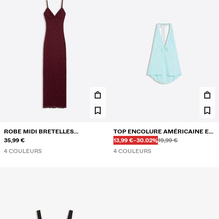
ROBE MIDI BRETELLES
TOP ENCOLURE AMÉRICAINE EN
Avant
Avant
PRIX AVEC REMISE
RÉDUCTION DE
DENTELLE
35,99 €
LIN
13,99 €
-30.02%
19,99 €
4 COULEURS
4 COULEURS