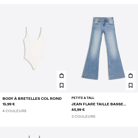
PETITE & TALL
BODY À BRETELLES COL ROND
15,99 €
JEAN FLARE TAILLE BASSE
BRODÉ
45,99 €
4 COULEURS
3 COULEURS