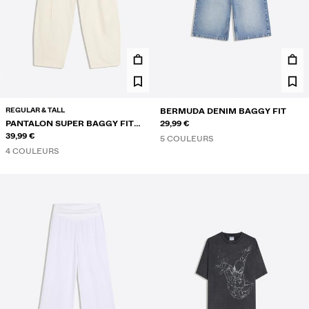
REGULAR & TALL
BERMUDA DENIM BAGGY FIT
PANTALON SUPER BAGGY FIT
29,99 €
AVEC LIN
39,99 €
5 COULEURS
4 COULEURS