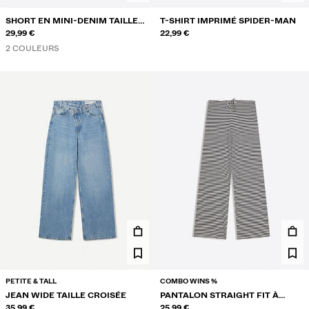
SHORT EN MINI-DENIM TAILLE
T-SHIRT IMPRIMÉ SPIDER-MAN
REPLIÉE
29,99 €
22,99 €
2 COULEURS
PETITE & TALL
COMBO WINS %
JEAN WIDE TAILLE CROISÉE
PANTALON STRAIGHT FIT À
35,99 €
RAYURES
25,99 €