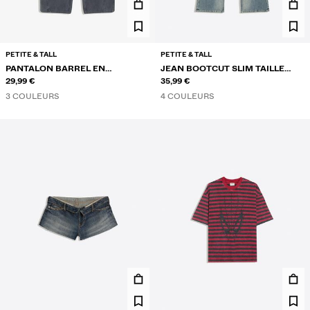
PETITE & TALL
PETITE & TALL
PANTALON BARREL EN
JEAN BOOTCUT SLIM TAILLE
MOLLETON À STOPPERS
29,99 €
BASSE
35,99 €
3 COULEURS
4 COULEURS