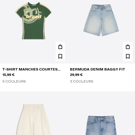
T-SHIRT MANCHES COURTES
BERMUDA DENIM BAGGY FIT
SPORT IMPRIMÉ
15,99 €
29,99 €
5 COULEURS
3 COULEURS