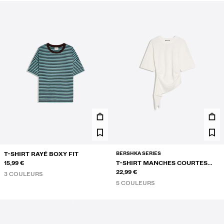
BERSHKA SERIES
T-SHIRT RAYÉ BOXY FIT
15,99 €
T-SHIRT MANCHES COURTES
FRONCÉ
22,99 €
3 COULEURS
5 COULEURS