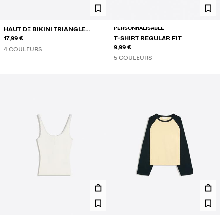
PERSONNALISABLE
HAUT DE BIKINI TRIANGLE
CONTRASTANT
17,99 €
T-SHIRT REGULAR FIT
9,99 €
4 COULEURS
5 COULEURS