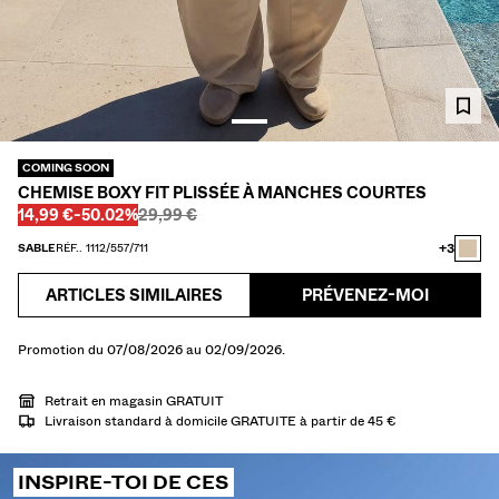
CHEMISES
PULLS ET GILETS
TOTAL LOOK
MAILLOTS DE BAIN
CHAUSSURES
ACCESSOIRES
COMING SOON
RECOMMANDÉS
CHEMISE BOXY FIT PLISSÉE À MANCHES COURTES
COLLABORATIONS®
Avant
Avant
PRIX AVEC REMISE
RÉDUCTION DE
14,99 €
-50.02%
29,99 €
BEST SELLERS
PROMOTIONS
+3
SABLE
RÉF.. 1112/557/711
PROJETS SPÉCIAUX
BERSHKA MUSIC
ARTICLES SIMILAIRES
PRÉVENEZ-MOI
PERSONNALISATION: YOUR FAN ERA
Promotion du 07/08/2026 au 02/09/2026.
CARTE CADEAU
MMBRS
NEWSLETTER
AIDE
Retrait en magasin GRATUIT
Livraison standard à domicile GRATUITE à partir de 45 €
INSPIRE-TOI DE CES