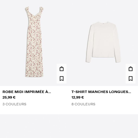
ROBE MIDI IMPRIMÉE À
T-SHIRT MANCHES LONGUES
DENTELLE
25,99 €
COL ROND
12,99 €
3 COULEURS
8 COULEURS