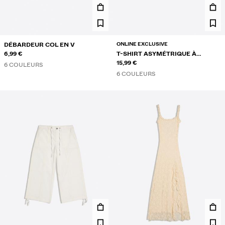
ONLINE EXCLUSIVE
DÉBARDEUR COL EN V
6,99 €
T-SHIRT ASYMÉTRIQUE À
MANCHES COURTES
15,99 €
6 COULEURS
6 COULEURS