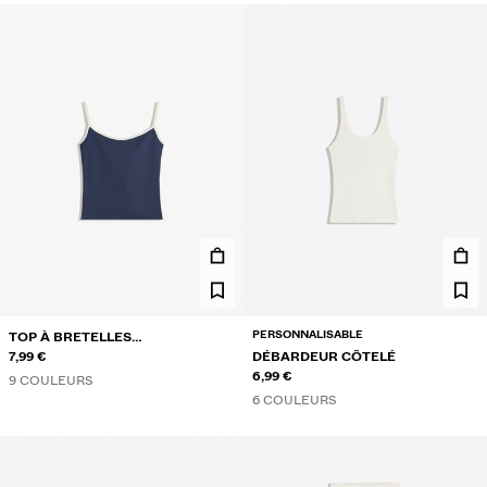
PERSONNALISABLE
TOP À BRETELLES
CONTRASTANT
7,99 €
DÉBARDEUR CÔTELÉ
6,99 €
9 COULEURS
6 COULEURS