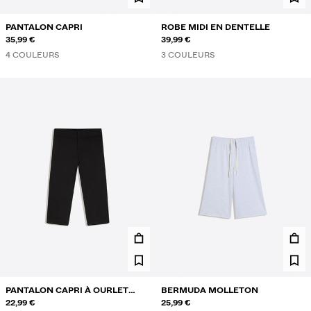
PANTALON CAPRI
ROBE MIDI EN DENTELLE
35,99 €
39,99 €
4 COULEURS
3 COULEURS
PANTALON CAPRI À OURLET
BERMUDA MOLLETON
FENDU
22,99 €
25,99 €