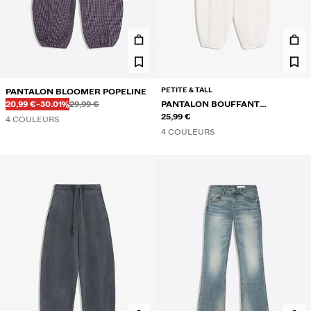
PETITE & TALL
PANTALON BLOOMER POPELINE
Avant
Avant
PRIX AVEC REMISE
RÉDUCTION DE
20,99 €
-30.01%
29,99 €
PANTALON BOUFFANT
RUSTIQUE
25,99 €
4 COULEURS
4 COULEURS