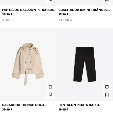
PANTALÓN BALLOON PERCHADO
SUXEITADOR BIKINI TRIÁNGULO
25,99 €
CONTRASTE
15,99 €
4 CORES
4 CORES
CAZADORA TRENCH COLO
PANTALÓN PIRATA BAIXO
FUNNEL
39,99 €
ABERTURAS
19,99 €