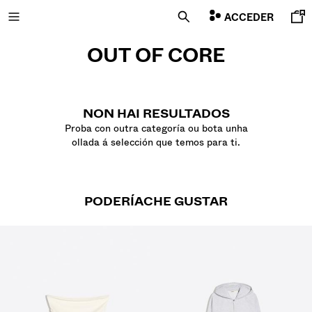
ACCEDER
OUT OF CORE
NOVIDADES
NON HAI RESULTADOS
CURATED BY
Proba con outra categoría ou bota unha
ollada á selección que temos para ti.
COMBO WINS %
PODERÍACHE GUSTAR
VER TODO
CAZADORAS
CAMISETAS E POLOS
PANTALÓNS
JEANS
BERMUDAS
SUADOIROS