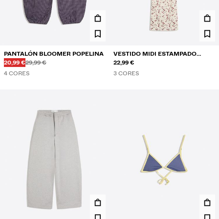
PANTALÓN BLOOMER POPELINA
VESTIDO MIDI ESTAMPADO
Antes
Antes
PREZO CON DESCONTO
20,99 €
29,99 €
ENCAIXE
22,99 €
4 CORES
3 CORES