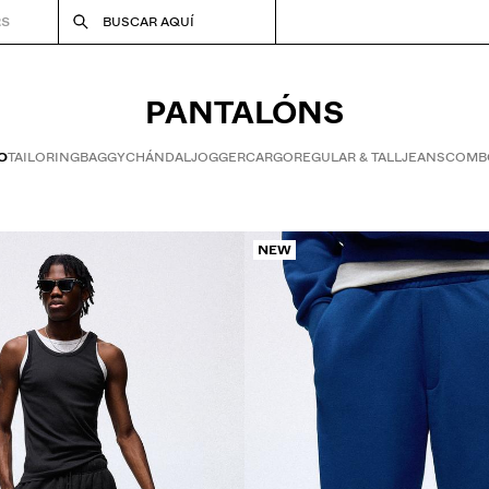
RS
BUSCAR AQUÍ
PANTALÓNS
O
TAILORING
BAGGY
CHÁNDAL
JOGGER
CARGO
REGULAR & TALL
JEANS
COMB
NEW