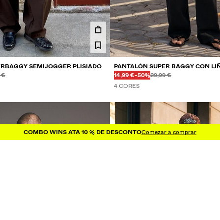
RBAGGY SEMIJOGGER PLISIADO
PANTALÓN SUPER BAGGY CON LI
es
es
Antes
Antes
SCONTO
O DO
PREZO CON DESCONTO
DESCONTO DO
 €
14,99 €
-50%
29,99 €
4 CORES
COMBO WINS ATA 10 % DE DESCONTO
Comezar a comprar