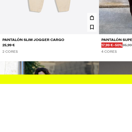
PANTALÓN SLIM JOGGER CARGO
PANTALÓN SUPE
Ant
Ant
PREZO CON DE
DESCONT
25,99 €
17,99 €
-50%
35,99
2 CORES
4 CORES
COMBO WINS ATA 10 % DE DESCONTO