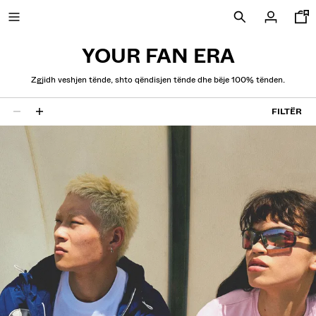
YOUR FAN ERA
Zgjidh veshjen tënde, shto qëndisjen tënde dhe bëje 100% tënden.
TË REJA
FILTËR
26 rezultate
CURATED BY
COMBO WINS %
SHIKOJI TË GJITHA
XHAKETA
BLUZA DHE BLUZA POLO
PANTALLONA
XHINSE
PANTALLONA TË SHKURTRA
BLUZA