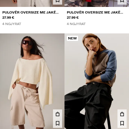
PULOVËR OVERSIZE ME JAKË
PULOVËR OVERSIZE ME JAKË
POLO
27.99 €
POLO
27.99 €
4 NGJYRAT
4 NGJYRAT
NEW