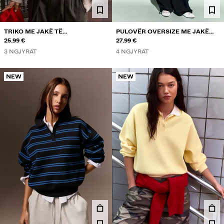
TRIKO ME JAKË TË
PULOVËR OVERSIZE ME JAKË
RRUMBULLAKËT DHE KOPSA
25.99 €
POLO
27.99 €
3 NGJYRAT
4 NGJYRAT
NEW
NEW