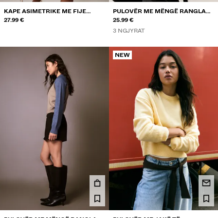
KAPE ASIMETRIKE ME FIJE
PULOVËR ME MËNGË RANGLAN
METALIKE
27.99 €
DHE JAKË TË RRUMBULLAKËT
25.99 €
3 NGJYRAT
NEW