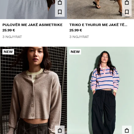
PULOVËR ME JAKË ASIMETRIKE
TRIKO E THURUR ME JAKË TË
25.99 €
RRUMBULLAKËT DHE KOPSA
25.99 €
3 NGJYRAT
3 NGJYRAT
NEW
NEW