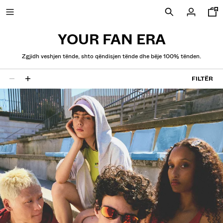
YOUR FAN ERA
Zgjidh veshjen tënde, shto qëndisjen tënde dhe bëje 100% tënden.
TË REJA
FILTËR
28 rezultate
CURATED BY
COMBO WINS %
SHIKOJI TË GJITHA
XHAKETA
BLUZA DHE BLUZA POLO
PANTALLONA
XHINSE
PANTALLONA TË SHKURTRA
BLUZA