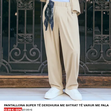
PANTALLONA SUPER TË DERDHURA ME SHTRAT TË VARUR ME PALA
Më parë
Më parë
ÇMIMI ME ZBRITJE
ZBRITJE PREJ
13.99 €
-50%
27.99 €