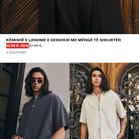
KËMISHË E LIRSHME E DERDHUR ME MËNGË TË SHKURTËR
Më parë
Më parë
ÇMIMI ME ZBRITJE
ZBRITJE PREJ
13.99 €
-50%
27.99 €
3 NGJYRAT