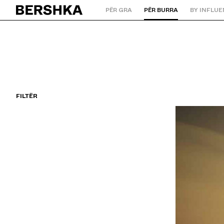
PËR GRA
PËR BURRA
BY INFLU
Kthehu tek Faqja kryesore
FILTËR