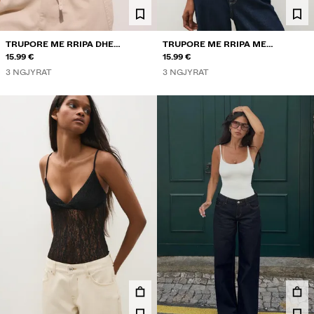
TRUPORE ME RRIPA DHE
TRUPORE ME RRIPA ME
DANTELLË
15.99 €
DANTELLË
15.99 €
3 NGJYRAT
3 NGJYRAT