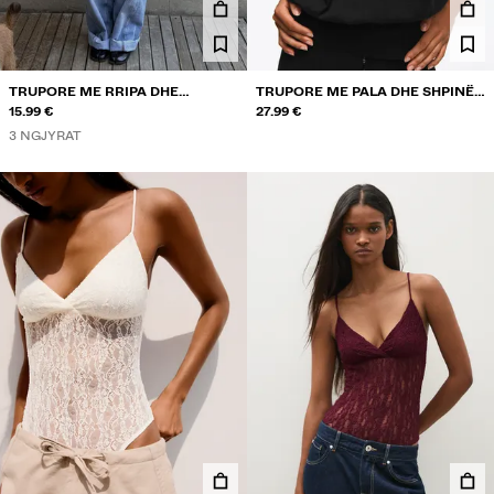
TRUPORE ME RRIPA DHE
TRUPORE ME PALA DHE SHPINË
DANTELLË
15.99 €
TË HAPUR
27.99 €
3 NGJYRAT