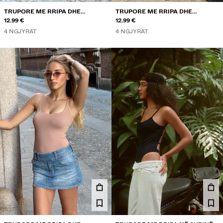
TRUPORE ME RRIPA DHE
TRUPORE ME RRIPA DHE
DEKOLTE TË RRUMBULLAKËT
12.99 €
DEKOLTE TË RRUMBULLAKËT
12.99 €
4 NGJYRAT
4 NGJYRAT