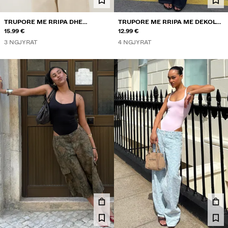
TRUPORE ME RRIPA DHE
TRUPORE ME RRIPA ME DEKOLTE
DANTELLË
15.99 €
TË RRUMBULLAKËT
12.99 €
3 NGJYRAT
4 NGJYRAT