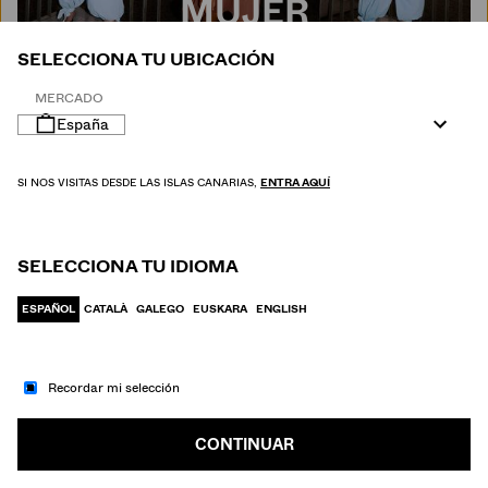
MUJER
SELECCIONA TU UBICACIÓN
MERCADO
España
SI NOS VISITAS DESDE LAS ISLAS CANARIAS,
ENTRA AQUÍ
SELECCIONA TU IDIOMA
ESPAÑOL
CATALÀ
GALEGO
EUSKARA
ENGLISH
Recordar mi selección
IR A MODA
HOMBRE
CONTINUAR