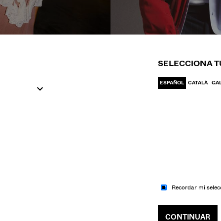
IR A MODA
IR A MODA
UJER
HOM
SELECCIONA T
ESPAÑOL
CATALÀ
GA
Recordar mi selec
CONTINUAR