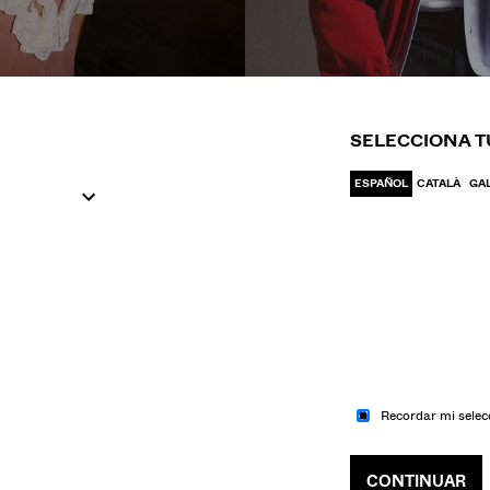
IR A MODA
IR A MODA
UJER
HOM
SELECCIONA T
ESPAÑOL
CATALÀ
GA
Recordar mi selec
CONTINUAR