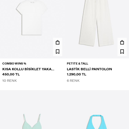
COMBO WINS %
PETITE & TALL
KISA KOLLU BISIKLET YAKA
LASTIK BELLI PANTOLON
TIŞÖRT
450,00 TL
1.290,00 TL
10 RENK
6 RENK