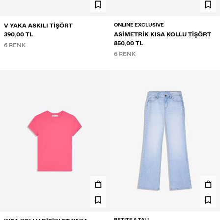
ONLINE EXCLUSIVE
V YAKA ASKILI TIŞÖRT
390,00 TL
ASIMETRIK KISA KOLLU TIŞÖRT
850,00 TL
6 RENK
6 RENK
PETITE & TALL