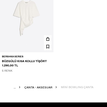
BERSHKA SERIES
BÜZGÜLÜ KISA KOLLU TIŞÖRT
1.290,00 TL
5 RENK
MİNİ BOWLING ÇANTA
...
ÇANTA - AKSESUAR