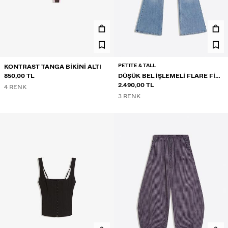
PETITE & TALL
KONTRAST TANGA BIKINI ALTI
850,00 TL
DÜŞÜK BEL IŞLEMELI FLARE FIT
JEAN
2.490,00 TL
4 RENK
3 RENK