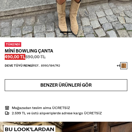
GÖMLEK
TRIKO
TWIN SETS
PLAJ GİYİMİ
AYAKKABI
AKSESUAR
TÜKENDI
ÖNERILENLER
MİNİ BOWLING ÇANTA
İNDİRİMİN SON GÜNLERİ
Önce
Önce
İNDIRIMLI FIYAT
490,00 TL
590,00 TL
COLLABORATIONS®
ÇOK SATANLAR
+1
DEVE TÜYÜ RENGI
REF.. 8990/184/742
ÖZEL FİYATLAR
ÖZEL PROJELER
BERSHKA MUSIC
BENZER ÜRÜNLERI GÖR
HEDİYE KARTI
MMBRS
NEWSLETTER
YARDIM
Mağazadan teslim alma ÜCRETSİZ
2.599 TL ve üstü alışverişlerde adrese kargo ÜCRETSİZ
BU LOOK'LARDAN