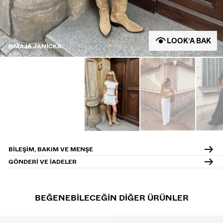
LOOK’A BAK
@MAJA.JANICKA
BILEŞIM, BAKIM VE MENŞE
GÖNDERI VE IADELER
BEĞENEBILECEĞIN DIĞER ÜRÜNLER