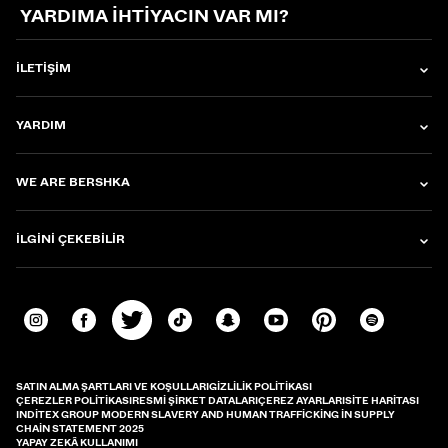
YARDIMA IHTIYACIN VAR MI?
İLETIŞIM
YARDIM
WE ARE BERSHKA
İLGINI ÇEKEBILIR
SATIN ALMA ŞARTLARI VE KOŞULLARI
GIZLILIK POLITIKASI
ÇEREZLER POLITIKASI
RESMI ŞIRKET DATALARI
ÇEREZ AYARLARI
SITE HARITASI
INDITEX GROUP MODERN SLAVERY AND HUMAN TRAFFICKING IN SUPPLY
CHAIN STATEMENT 2025
YAPAY ZEKÂ KULLANIMI