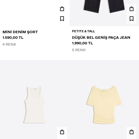
PETITE & TALL
MINI DENIM ŞORT
1.590,00 TL
DÜŞÜK BEL GENIŞ PAÇA JEAN
1.990,00 TL
4 RENK
5 RENK