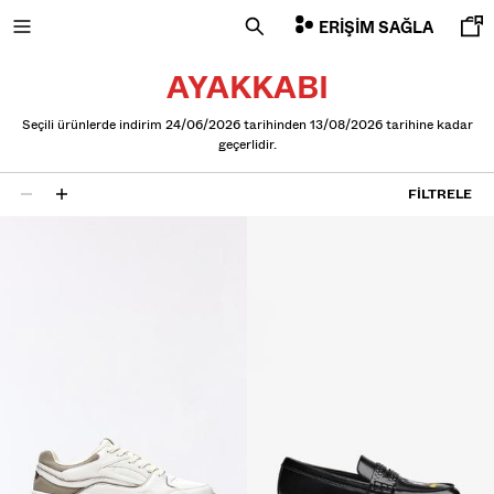
ERIŞIM SAĞLA
AYAKKABI
Seçili ürünlerde indirim 24/06/2026 tarihinden 13/08/2026 tarihine kadar
geçerlidir.
YENI
FILTRELE
CURATED BY
4 sonuçlar
COMBO WINS %
HEPSI
CEKET
T-SHIRT VE POLO YAKA T-SHIRT
PANTOLON
JEAN
ŞORT
SWEATSHIRT