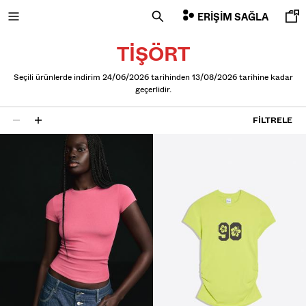
ERIŞIM SAĞLA
TIŞÖRT
Seçili ürünlerde indirim 24/06/2026 tarihinden 13/08/2026 tarihine kadar
geçerlidir.
YENI
FILTRELE
CURATED BY
15 sonuçlar
COMBO WINS %
HEPSI
CEKET
T-SHIRT VE POLO YAKA T-SHIRT
PANTOLON
JEAN
ŞORT
SWEATSHIRT