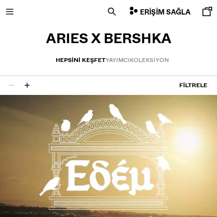
ERIŞIM SAĞLA
ARIES X BERSHKA
HEPSINI KEŞFET
YAYIMCI
KOLEKSIYON
İNDİRİMİN SON GÜNLERİ
FILTRELE
12 sonuçlar
ÖZEL FİYATLAR
YENI KOLEKSIYON
YENI
NEW
COMBO WINS %
HEPSI