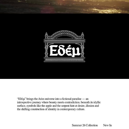
CEKET
T-SHIRT VE POLO YAKA T-SHIRT
PANTOLON
JEAN
ŞORT
SWEATSHIRT
GÖMLEK
TRIKO
TWIN SETS
PLAJ GİYİMİ
AYAKKABI