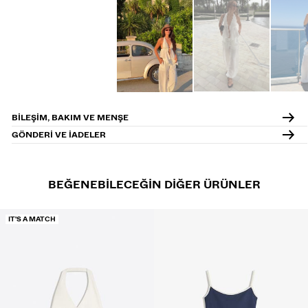
BILEŞIM, BAKIM VE MENŞE
GÖNDERI VE IADELER
BEĞENEBILECEĞIN DIĞER ÜRÜNLER
IT'S A MATCH