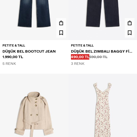
PETITE & TALL
PETITE & TALL
DÜŞÜK BEL BOOTCUT JEAN
DÜŞÜK BEL ZIMBALI BAGGY FIT
Önce
Önce
İNDIRIMLI FIYAT
1.990,00 TL
JEAN
490,00 TL
590,00 TL
5 RENK
3 RENK