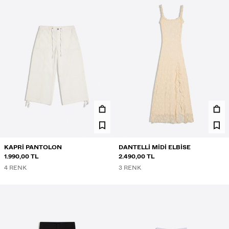
KAPRI PANTOLON
DANTELLI MIDI ELBISE
1.990,00 TL
2.490,00 TL
4 RENK
3 RENK