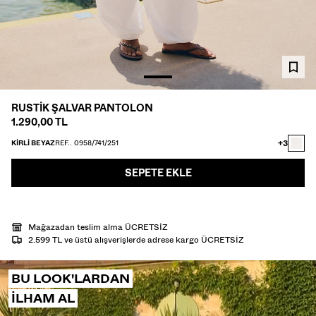
GÖMLEK
TRIKO
TWIN SETS
PLAJ GİYİMİ
AYAKKABI
AKSESUAR
RUSTIK ŞALVAR PANTOLON
ÖNERILENLER
1.290,00 TL
İNDİRİMİN SON GÜNLERİ
COLLABORATIONS®
+3
KIRLI BEYAZ
REF.. 0958/741/251
ÇOK SATANLAR
SEPETE EKLE
ÖZEL FİYATLAR
ÖZEL PROJELER
BERSHKA MUSIC
Mağazadan teslim alma ÜCRETSİZ
HEDİYE KARTI
MMBRS
NEWSLETTER
YARDIM
2.599 TL ve üstü alışverişlerde adrese kargo ÜCRETSİZ
BU LOOK'LARDAN
ILHAM AL