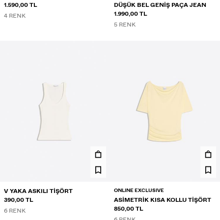
1.590,00 TL
DÜŞÜK BEL GENIŞ PAÇA JEAN
1.990,00 TL
4 RENK
5 RENK
ONLINE EXCLUSIVE
V YAKA ASKILI TIŞÖRT
390,00 TL
ASIMETRIK KISA KOLLU TIŞÖRT
850,00 TL
6 RENK
6 RENK