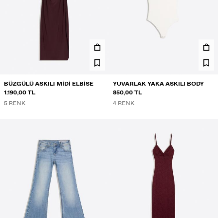
BÜZGÜLÜ ASKILI MIDI ELBISE
YUVARLAK YAKA ASKILI BODY
1.190,00 TL
850,00 TL
5 RENK
4 RENK