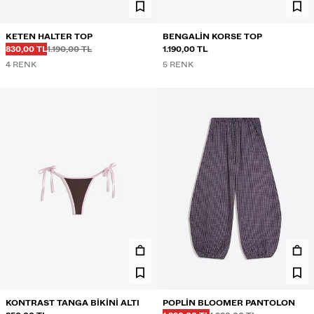
KETEN HALTER TOP
BENGALIN KORSE TOP
Önce
Önce
İNDIRIMLI FIYAT
830,00 TL
1.190,00 TL
1.190,00 TL
4 RENK
5 RENK
KONTRAST TANGA BIKINI ALTI
POPLIN BLOOMER PANTOLON
Önce
Önce