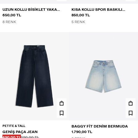
UZUN KOLLU BISIKLET YAKA
KISA KOLLU SPOR BASKILI
TIŞÖRT
650,00 TL
TIŞÖRT
850,00 TL
8 RENK
5 RENK
PETITE & TALL
BAGGY FIT DENIM BERMUDA
GENIŞ PAÇA JEAN
1.790,00 TL
Önce
Önce
İNDIRIMLI FIYAT
490,00 TL
590,00 TL