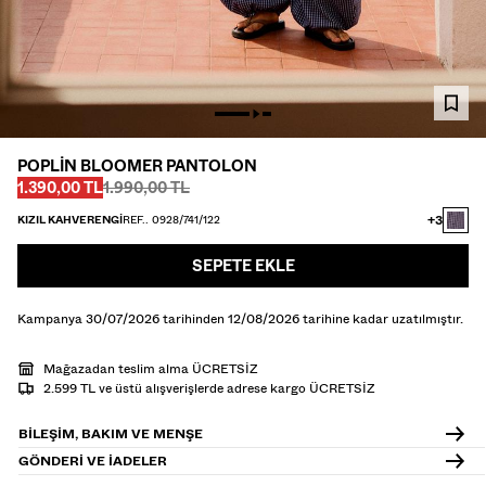
CEKET
T-SHIRT VE POLO YAKA T-SHIRT
PANTOLON
JEAN
POPLIN BLOOMER PANTOLON
Önce
Önce
ŞORT
İNDIRIMLI FIYAT
1.390,00 TL
1.990,00 TL
+3
KIZIL KAHVERENGI
REF.. 0928/741/122
SWEATSHIRT
GÖMLEK
SEPETE EKLE
TRIKO
Kampanya 30/07/2026 tarihinden 12/08/2026 tarihine kadar uzatılmıştır.
TWIN SETS
Mağazadan teslim alma ÜCRETSİZ
PLAJ GİYİMİ
2.599 TL ve üstü alışverişlerde adrese kargo ÜCRETSİZ
BILEŞIM, BAKIM VE MENŞE
AYAKKABI
GÖNDERI VE IADELER