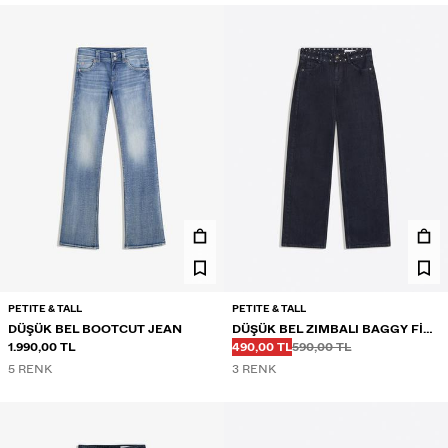
PETITE & TALL
PETITE & TALL
DÜŞÜK BEL BOOTCUT JEAN
DÜŞÜK BEL ZIMBALI BAGGY FIT
Önce
Önce
İNDIRIMLI FIYAT
1.990,00 TL
JEAN
490,00 TL
590,00 TL
5 RENK
3 RENK