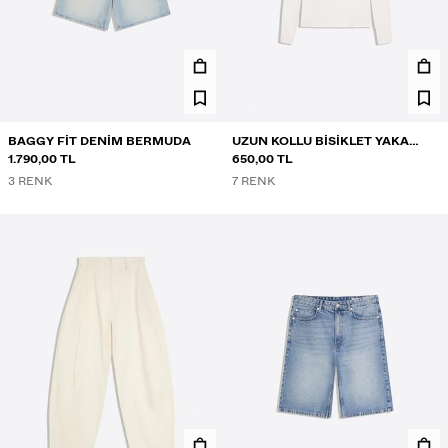
BAGGY FIT DENIM BERMUDA
UZUN KOLLU BISIKLET YAKA
1.790,00 TL
TIŞÖRT
650,00 TL
3 RENK
7 RENK