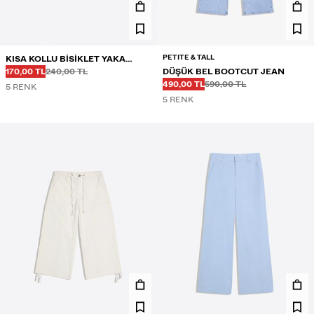
PETITE & TALL
KISA KOLLU BISIKLET YAKA
Önce
Önce
İNDIRIMLI FIYAT
TIŞÖRT
170,00 TL
240,00 TL
DÜŞÜK BEL BOOTCUT JEAN
Önce
Önce
İNDIRIMLI FIYAT
490,00 TL
590,00 TL
5 RENK
5 RENK