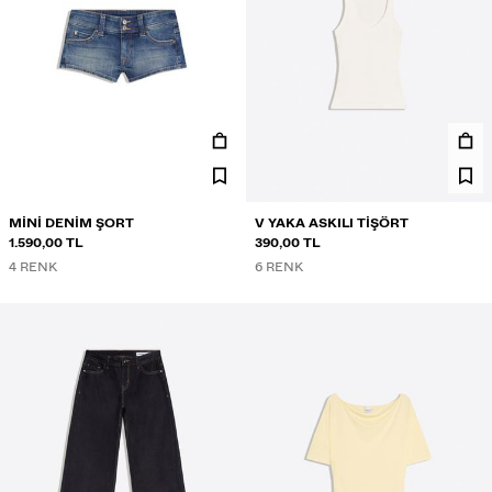
MINI DENIM ŞORT
V YAKA ASKILI TIŞÖRT
1.590,00 TL
390,00 TL
4 RENK
6 RENK