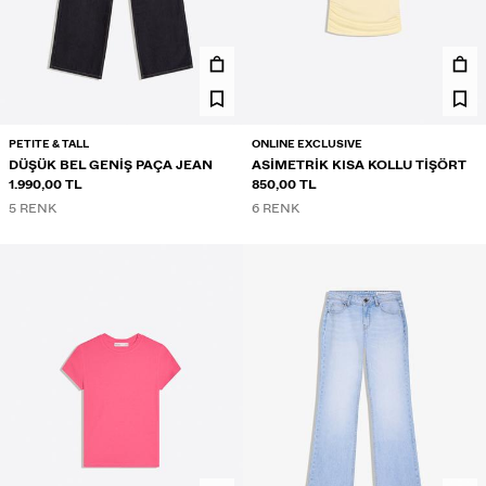
PETITE & TALL
ONLINE EXCLUSIVE
DÜŞÜK BEL GENIŞ PAÇA JEAN
ASIMETRIK KISA KOLLU TIŞÖRT
1.990,00 TL
850,00 TL
5 RENK
6 RENK