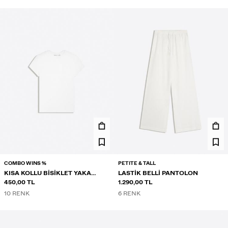
COMBO WINS %
PETITE & TALL
KISA KOLLU BISIKLET YAKA
LASTIK BELLI PANTOLON
TIŞÖRT
450,00 TL
1.290,00 TL
10 RENK
6 RENK