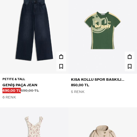
PETITE & TALL
KISA KOLLU SPOR BASKILI
GENIŞ PAÇA JEAN
TIŞÖRT
850,00 TL
Önce
Önce
İNDIRIMLI FIYAT
490,00 TL
590,00 TL
5 RENK
6 RENK