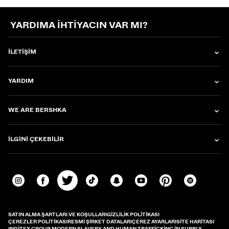
YARDIMA IHTIYACIN VAR MI?
İLETIŞIM
YARDIM
WE ARE BERSHKA
İLGINI ÇEKEBILIR
SATIN ALMA ŞARTLARI VE KOŞULLARI
GIZLILIK POLITIKASI
ÇEREZLER POLITIKASI
RESMI ŞIRKET DATALARI
ÇEREZ AYARLARI
SITE HARITASI
INDITEX GROUP MODERN SLAVERY AND HUMAN TRAFFICKING IN SUPPLY