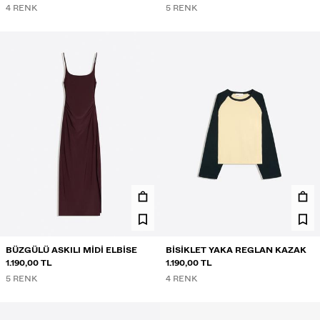
4 RENK
5 RENK
BÜZGÜLÜ ASKILI MIDI ELBISE
BISIKLET YAKA REGLAN KAZAK
1.190,00 TL
1.190,00 TL
5 RENK
4 RENK