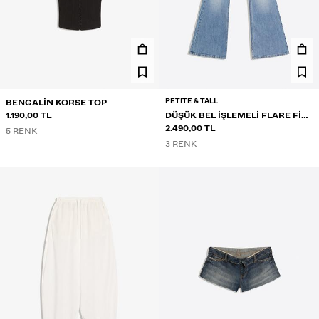
PETITE & TALL
BENGALIN KORSE TOP
1.190,00 TL
DÜŞÜK BEL IŞLEMELI FLARE FIT
JEAN
2.490,00 TL
5 RENK
3 RENK