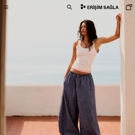
ERIŞIM SAĞLA
İNDİRİMİN SON GÜNLERİ
ÖZEL FİYATLAR
YENI KOLEKSIYON
YENI
NEW
COMBO WINS %
HEPSI