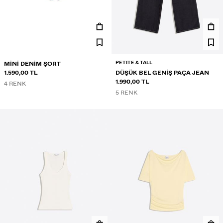
PETITE & TALL
MINI DENIM ŞORT
1.590,00 TL
DÜŞÜK BEL GENIŞ PAÇA JEAN
1.990,00 TL
4 RENK
5 RENK