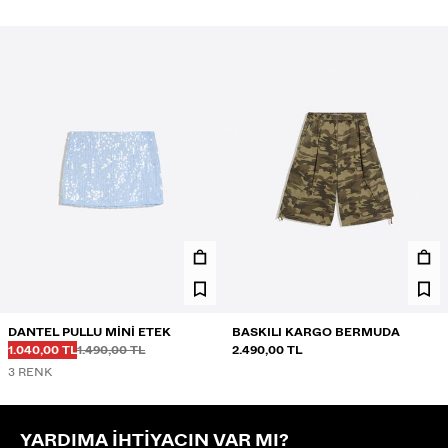
DANTEL PULLU MINI ETEK
BASKILI KARGO BERMUDA
Önce
Önce
İNDIRIMLI FIYAT
1.040,00 TL
1.490,00 TL
2.490,00 TL
3 RENK
YARDIMA IHTIYACIN VAR MI?