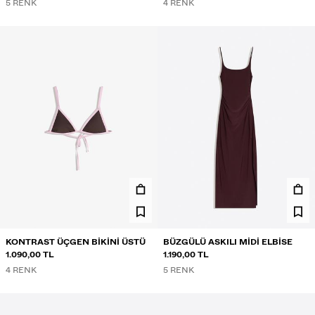
5 RENK
4 RENK
KONTRAST ÜÇGEN BIKINI ÜSTÜ
BÜZGÜLÜ ASKILI MIDI ELBISE
1.090,00 TL
1.190,00 TL
4 RENK
5 RENK