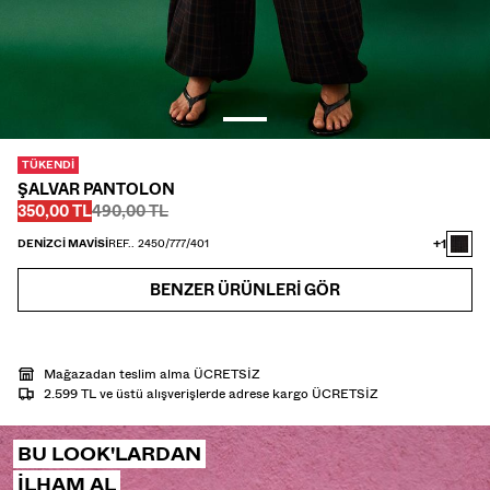
GÖMLEK
TRIKO
TWIN SETS
PLAJ GİYİMİ
AYAKKABI
AKSESUAR
TÜKENDI
ÖNERILENLER
ŞALVAR PANTOLON
İNDİRİMİN SON GÜNLERİ
Önce
Önce
İNDIRIMLI FIYAT
350,00 TL
490,00 TL
COLLABORATIONS®
ÇOK SATANLAR
+1
DENIZCI MAVISI
REF.. 2450/777/401
ÖZEL FİYATLAR
BENZER ÜRÜNLERI GÖR
ÖZEL PROJELER
BERSHKA MUSIC
HEDİYE KARTI
MMBRS
NEWSLETTER
YARDIM
Mağazadan teslim alma ÜCRETSİZ
2.599 TL ve üstü alışverişlerde adrese kargo ÜCRETSİZ
BU LOOK'LARDAN
ILHAM AL