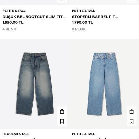
PETITE & TALL
PETITE & TALL
DÜŞÜK BEL BOOTCUT SLIM FIT
STOPERLI BARREL FIT
JEAN
1.990,00 TL
ŞARDONLU EŞOFMAN ALTI
1.790,00 TL
4 RENK
3 RENK
REGULAR & TALL
PETITE & TALL