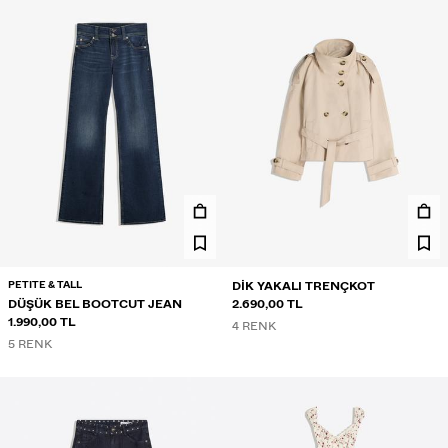
PETITE & TALL
DIK YAKALI TRENÇKOT
DÜŞÜK BEL BOOTCUT JEAN
2.690,00 TL
1.990,00 TL
4 RENK
5 RENK