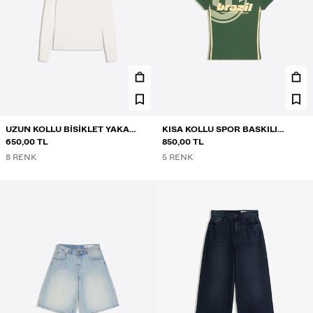
UZUN KOLLU BISIKLET YAKA
KISA KOLLU SPOR BASKILI
TIŞÖRT
650,00 TL
TIŞÖRT
850,00 TL
8 RENK
5 RENK