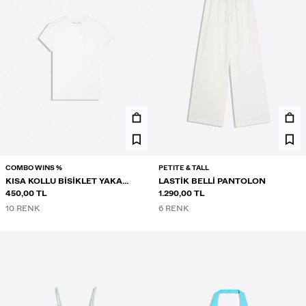
COMBO WINS %
PETITE & TALL
KISA KOLLU BISIKLET YAKA
LASTIK BELLI PANTOLON
TIŞÖRT
450,00 TL
1.290,00 TL
10 RENK
6 RENK