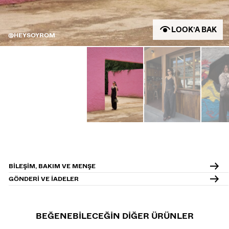
LOOK’A BAK
@HEYSOYROM
BILEŞIM, BAKIM VE MENŞE
GÖNDERI VE IADELER
BEĞENEBILECEĞIN DIĞER ÜRÜNLER