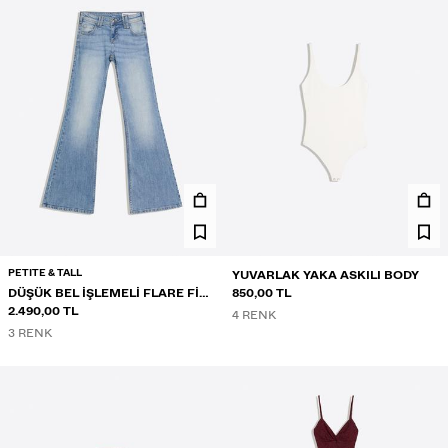
PETITE & TALL
YUVARLAK YAKA ASKILI BODY
DÜŞÜK BEL IŞLEMELI FLARE FIT
850,00 TL
JEAN
2.490,00 TL
4 RENK
3 RENK