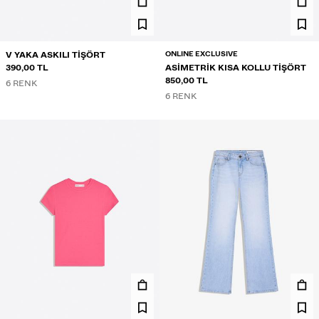
ONLINE EXCLUSIVE
V YAKA ASKILI TIŞÖRT
390,00 TL
ASIMETRIK KISA KOLLU TIŞÖRT
850,00 TL
6 RENK
6 RENK