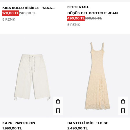
PETITE & TALL
KISA KOLLU BISIKLET YAKA
Önce
Önce
İNDIRIMLI FIYAT
TIŞÖRT
170,00 TL
240,00 TL
DÜŞÜK BEL BOOTCUT JEAN
Önce
Önce
İNDIRIMLI FIYAT
490,00 TL
590,00 TL
5 RENK
5 RENK
KAPRI PANTOLON
DANTELLI MIDI ELBISE
1.990,00 TL
2.490,00 TL