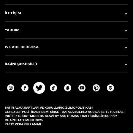
İLETIŞIM
YARDIM
WE ARE BERSHKA
İLGINI ÇEKEBILIR
SATIN ALMA ŞARTLARI VE KOŞULLARI
GIZLILIK POLITIKASI
ÇEREZLER POLITIKASI
RESMI ŞIRKET DATALARI
ÇEREZ AYARLARI
SITE HARITASI
INDITEX GROUP MODERN SLAVERY AND HUMAN TRAFFICKING IN SUPPLY
CHAIN STATEMENT 2025
YAPAY ZEKÂ KULLANIMI