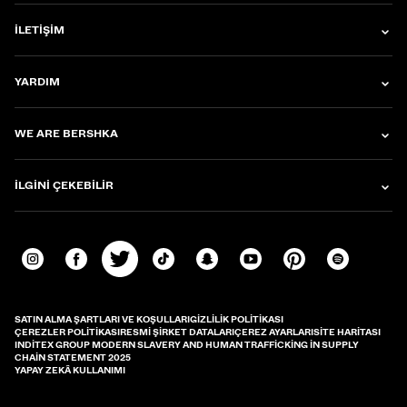
İLETIŞIM
YARDIM
WE ARE BERSHKA
İLGINI ÇEKEBILIR
SATIN ALMA ŞARTLARI VE KOŞULLARI
GIZLILIK POLITIKASI
ÇEREZLER POLITIKASI
RESMI ŞIRKET DATALARI
ÇEREZ AYARLARI
SITE HARITASI
INDITEX GROUP MODERN SLAVERY AND HUMAN TRAFFICKING IN SUPPLY
CHAIN STATEMENT 2025
YAPAY ZEKÂ KULLANIMI