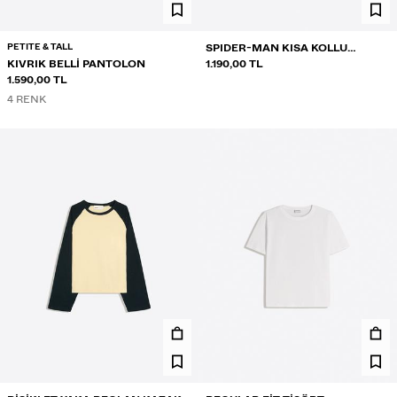
PETITE & TALL
SPIDER-MAN KISA KOLLU
KIVRIK BELLI PANTOLON
TIŞÖRT
1.190,00 TL
1.590,00 TL
4 RENK