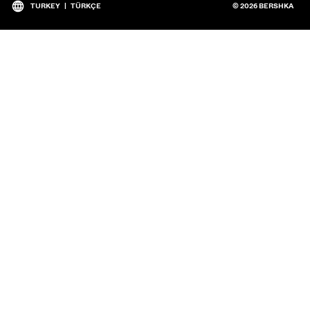
TURKEY
|
TÜRKÇE
© 2026 BERSHKA
Pazar ve dili değiştir