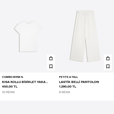
COMBO WINS %
PETITE & TALL
KISA KOLLU BISIKLET YAKA
LASTIK BELLI PANTOLON
TIŞÖRT
450,00 TL
1.290,00 TL
10 RENK
6 RENK