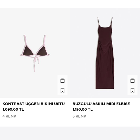
KONTRAST ÜÇGEN BIKINI ÜSTÜ
BÜZGÜLÜ ASKILI MIDI ELBISE
1.090,00 TL
1.190,00 TL
4 RENK
5 RENK