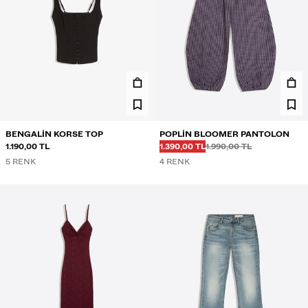
BENGALIN KORSE TOP
POPLIN BLOOMER PANTOLON
Önce
Önce
İNDIRIMLI FIYAT
1.190,00 TL
1.390,00 TL
1.990,00 TL
5 RENK
4 RENK