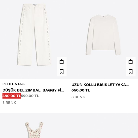
PETITE & TALL
UZUN KOLLU BISIKLET YAKA
DÜŞÜK BEL ZIMBALI BAGGY FIT
TIŞÖRT
650,00 TL
Önce
Önce
İNDIRIMLI FIYAT
JEAN
490,00 TL
590,00 TL
8 RENK
3 RENK