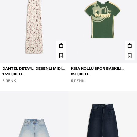
DANTEL DETAYLI DESENLI MIDI
KISA KOLLU SPOR BASKILI
ELBISE
1.590,00 TL
TIŞÖRT
850,00 TL
3 RENK
5 RENK