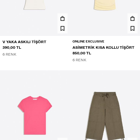
ONLINE EXCLUSIVE
V YAKA ASKILI TIŞÖRT
390,00 TL
ASIMETRIK KISA KOLLU TIŞÖRT
850,00 TL
6 RENK
6 RENK