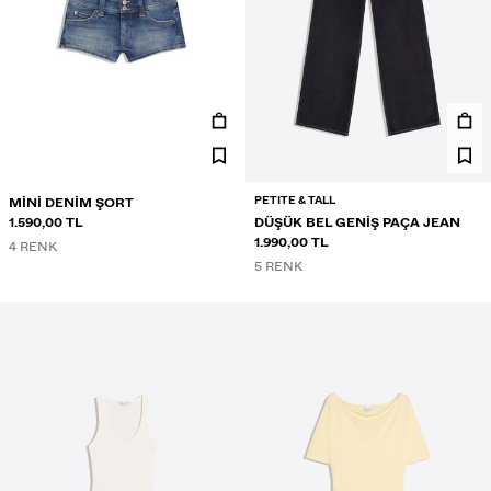
PETITE & TALL
MINI DENIM ŞORT
1.590,00 TL
DÜŞÜK BEL GENIŞ PAÇA JEAN
1.990,00 TL
4 RENK
5 RENK