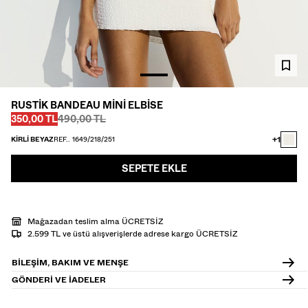
GÖMLEK
TRIKO
TWIN SETS
PLAJ GİYİMİ
AYAKKABI
AKSESUAR
RUSTIK BANDEAU MINI ELBISE
ÖNERILENLER
Önce
Önce
İNDIRIMLI FIYAT
350,00 TL
490,00 TL
İNDİRİMİN SON GÜNLERİ
COLLABORATIONS®
+1
KIRLI BEYAZ
REF.. 1649/218/251
ÇOK SATANLAR
SEPETE EKLE
ÖZEL FİYATLAR
ÖZEL PROJELER
BERSHKA MUSIC
Mağazadan teslim alma ÜCRETSİZ
HEDİYE KARTI
MMBRS
NEWSLETTER
YARDIM
2.599 TL ve üstü alışverişlerde adrese kargo ÜCRETSİZ
BILEŞIM, BAKIM VE MENŞE
GÖNDERI VE IADELER