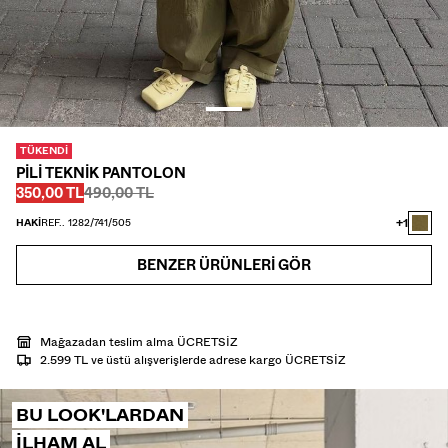
GÖMLEK
TRIKO
TWIN SETS
PLAJ GİYİMİ
AYAKKABI
AKSESUAR
TÜKENDI
ÖNERILENLER
PILI TEKNIK PANTOLON
İNDİRİMİN SON GÜNLERİ
Önce
Önce
İNDIRIMLI FIYAT
350,00 TL
490,00 TL
COLLABORATIONS®
ÇOK SATANLAR
+1
HAKI
REF.. 1282/741/505
ÖZEL FİYATLAR
BENZER ÜRÜNLERI GÖR
ÖZEL PROJELER
BERSHKA MUSIC
HEDİYE KARTI
MMBRS
NEWSLETTER
YARDIM
Mağazadan teslim alma ÜCRETSİZ
2.599 TL ve üstü alışverişlerde adrese kargo ÜCRETSİZ
BU LOOK'LARDAN
ILHAM AL