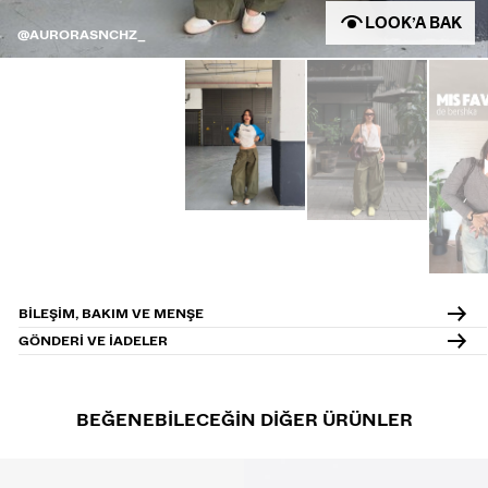
LOOK’A BAK
@AURORASNCHZ_
BILEŞIM, BAKIM VE MENŞE
GÖNDERI VE IADELER
BEĞENEBILECEĞIN DIĞER ÜRÜNLER