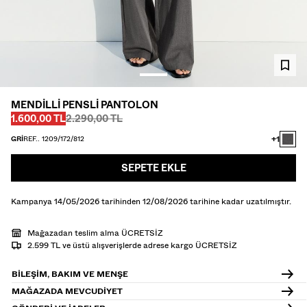
CEKET
T-SHIRT VE POLO YAKA T-SHIRT
PANTOLON
JEAN
MENDILLI PENSLI PANTOLON
Önce
Önce
ŞORT
İNDIRIMLI FIYAT
1.600,00 TL
2.290,00 TL
+1
GRI
REF.. 1209/172/812
SWEATSHIRT
GÖMLEK
SEPETE EKLE
TRIKO
Kampanya 14/05/2026 tarihinden 12/08/2026 tarihine kadar uzatılmıştır.
TWIN SETS
Mağazadan teslim alma ÜCRETSİZ
PLAJ GİYİMİ
2.599 TL ve üstü alışverişlerde adrese kargo ÜCRETSİZ
BILEŞIM, BAKIM VE MENŞE
AYAKKABI
MAĞAZADA MEVCUDIYET