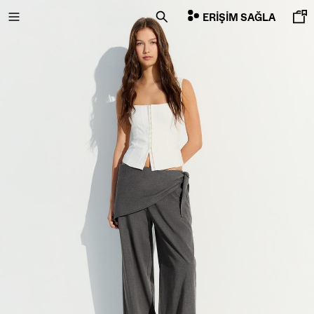
ERIŞIM SAĞLA
İNDİRİMİN SON GÜNLERİ
ÖZEL FİYATLAR
YENI KOLEKSIYON
YENI
NEW
COMBO WINS %
HEPSI