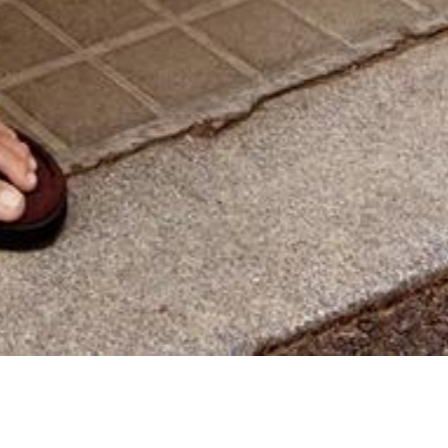
BU
LOOK'LARDAN