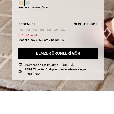
RENK
SARI
REF.. 1666/172/306
BEDENLER
ÖLÇÜLERI GÖR
32
34
36
38
40
42
44
Ürün tükendi
Modelin boyu: 175 cm / bedeni: S
BENZER ÜRÜNLERI GÖR
Mağazadan teslim alma ÜCRETSİZ
2.599 TL ve üstü alışverişlerde adrese kargo
ÜCRETSİZ