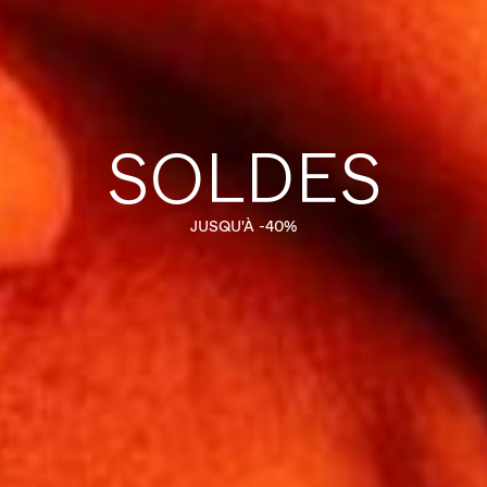
SOLDES
JUSQU'À -40%