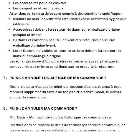
Les accessoires pour les cheveux
PROJETS SPÉCIAUX
Les casquettes et les chapeaux.
Attention, certains articles sont soumis à des conditions spécifiques :
BERSHKA MUSIC
Maillots de bain : doivent être retournés avec la protection hygiénique
intérieure
Accessoires : doivent être retournés dans leur emballage d'origine
NEWSLETTER
AIDE
complet et intact.
Parfums et collection beauté : doivent être retournés dans leur
emballage d'origine fermé.
Lots : ils sont indivisibles et tous les articles doivent être retournés
dans leur emballage d'origine.
Les échanges doivent toujours être réalisés en magasin physique et
sont soumis aux mêmes conditions que les produits à retourner.
PUIS-JE ANNULER UN ARTICLE DE MA COMMANDE ?
Dès lors que tu n’as pas terminé le processus d’achat, tu peux à tout
moment supprimer un article de ton panier d’achat. Sinon, tu devras
annuler ta commande.
PUIS-JE ANNULER MA COMMANDE ?
Oui. Dans « Mon compte » puis « Historique des commandes ».
Bershka.com se réserve le droit de refuser les retours communiqués
ou envoyés en dehors du délai établi, ou de vêtements qui ne sont