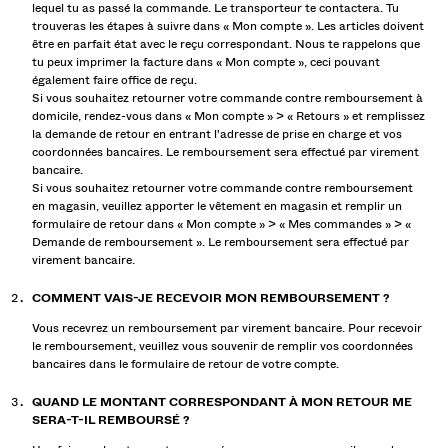
lequel tu as passé la commande. Le transporteur te contactera. Tu
ACCESSOIRES
trouveras les étapes à suivre dans « Mon compte ». Les articles doivent
être en parfait état avec le reçu correspondant. Nous te rappelons que
tu peux imprimer la facture dans « Mon compte », ceci pouvant
également faire office de reçu.
SPECIAL PRICES
Si vous souhaitez retourner votre commande contre remboursement à
domicile, rendez-vous dans « Mon compte » > « Retours » et remplissez
la demande de retour en entrant l'adresse de prise en charge et vos
coordonnées bancaires. Le remboursement sera effectué par virement
bancaire.
NOUVELLE COLLECTION
Si vous souhaitez retourner votre commande contre remboursement
en magasin, veuillez apporter le vêtement en magasin et remplir un
NOUVEAUTÉS
formulaire de retour dans « Mon compte » > « Mes commandes » > «
Demande de remboursement ». Le remboursement sera effectué par
CURATED BY
virement bancaire.
COMMENT VAIS-JE RECEVOIR MON REMBOURSEMENT ?
TOUT VOIR
Vous recevrez un remboursement par virement bancaire. Pour recevoir
le remboursement, veuillez vous souvenir de remplir vos coordonnées
VESTES
bancaires dans le formulaire de retour de votre compte.
T-SHIRTS ET POLOS
QUAND LE MONTANT CORRESPONDANT À MON RETOUR ME
SERA-T-IL REMBOURSÉ ?
PANTALONS