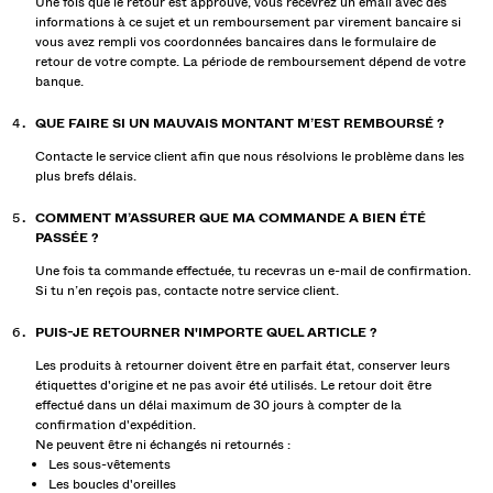
Une fois que le retour est approuvé, vous recevrez un email avec des
JEANS
informations à ce sujet et un remboursement par virement bancaire si
vous avez rempli vos coordonnées bancaires dans le formulaire de
BERMUDAS
retour de votre compte. La période de remboursement dépend de votre
banque.
SWEATS
QUE FAIRE SI UN MAUVAIS MONTANT M’EST REMBOURSÉ ?
CHEMISES
Contacte le service client afin que nous résolvions le problème dans les
PULLS ET GILETS
plus brefs délais.
TOTAL LOOK
COMMENT M’ASSURER QUE MA COMMANDE A BIEN ÉTÉ
PASSÉE ?
MAILLOTS DE BAIN
Une fois ta commande effectuée, tu recevras un e-mail de confirmation.
Si tu n’en reçois pas, contacte notre service client.
CHAUSSURES
PUIS-JE RETOURNER N'IMPORTE QUEL ARTICLE ?
Les produits à retourner doivent être en parfait état, conserver leurs
ACCESSOIRES
étiquettes d'origine et ne pas avoir été utilisés. Le retour doit être
effectué dans un délai maximum de 30 jours à compter de la
RECOMMANDÉS
confirmation d'expédition.
Ne peuvent être ni échangés ni retournés :
COLLABORATIONS®
Les sous-vêtements
Les boucles d'oreilles
BEST SELLERS