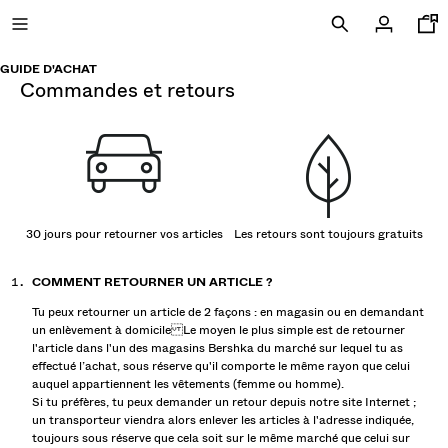
GUIDE D'ACHAT
commandes et retours
SOLDES JUSQU'À -40%
TOUT VOIR
T-SHIRTS ET POLOS
30 jours pour retourner vos articles
Les retours sont toujours gratuits
PANTALONS ET BERMUDAS
COMMENT RETOURNER UN ARTICLE ?
CHEMISES
Tu peux retourner un article de 2 façons : en magasin ou en demandant
SWEATS ET PULLS
un enlèvement à domicile Le moyen le plus simple est de retourner
l'article dans l'un des magasins Bershka du marché sur lequel tu as
VESTES
effectué l’achat, sous réserve qu'il comporte le même rayon que celui
auquel appartiennent les vêtements (femme ou homme).
Si tu préfères, tu peux demander un retour depuis notre site Internet ;
un transporteur viendra alors enlever les articles à l'adresse indiquée,
CHAUSSURES
toujours sous réserve que cela soit sur le même marché que celui sur