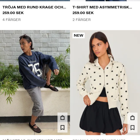
TRÖJA MED RUND KRAGE OCH
T-SHIRT MED ASYMMETRISK
RAGLANÄRM
259.00 SEK
KRAGE
259.00 SEK
4 FÄRGER
2 FÄRGER
NEW