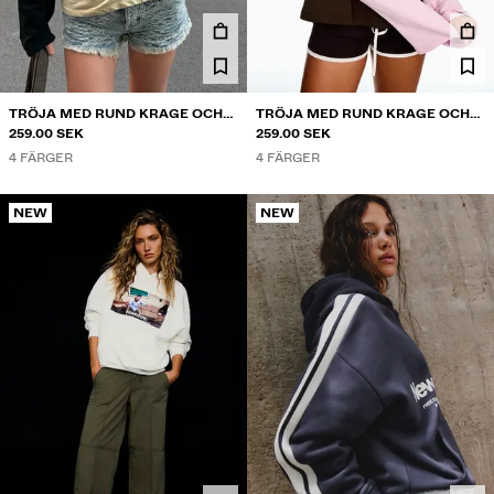
SKJORTOR
TRÖJOR OCH KOFTOR
TWIN SETS
BADKLÄDER
TRÖJA MED RUND KRAGE OCH
TRÖJA MED RUND KRAGE OCH
SKOR
RAGLANÄRM
259.00 SEK
RAGLANÄRM
259.00 SEK
ACCESSOARER
4 FÄRGER
4 FÄRGER
REKOMMENDATIONER
SISTA DAGAR PÅ REAN
NEW
NEW
COLLABORATIONS®
BEST SELLERS
SPECIAL PRICES
SPECIALPROJEKT
BERSHKA MUSIC
PERSONANPASSNING: YOUR FAN ERA
PRESENTKORT
MMBRS
NEWSLETTER
HJÄLP