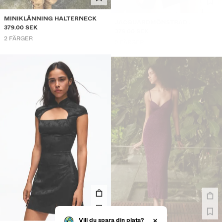
MINIKLÄNNING HALTERNECK
JACQUARDMÖNSTRAD
379.00 SEK
MINIKLÄNNING I SATIN
379.00 SEK
2 FÄRGER
2 FÄRGER