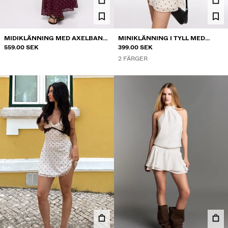
MIDIKLÄNNING MED AXELBAND
MINIKLÄNNING I TYLL MED
OCH KORSETTRYGG
559.00 SEK
AXELBAND
399.00 SEK
2 FÄRGER