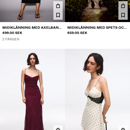
MIDIKLÄNNING MED AXELBAND
MIDIKLÄNNING MED SPETS OCH
OCH HJÄRTRINGNING
499.00 SEK
AXELBAND
659.00 SEK
2 FÄRGER