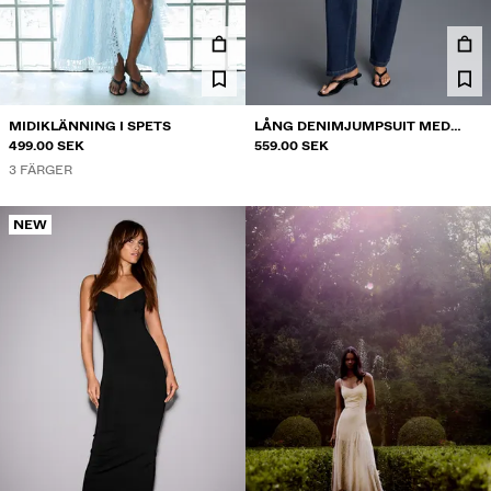
MIDIKLÄNNING I SPETS
LÅNG DENIMJUMPSUIT MED
499.00 SEK
BANDEAU
559.00 SEK
3 FÄRGER
NEW