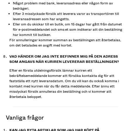
Något problem med bank, leveransadress eller någon form av
bedrägeri.
Efter 3 misslyckade försök att leverera varor av transportören till
leveransadressen som har angetts.
Eller om du skickar till en butik, om 15 dagar har gått från datumet
för e-postmeddelandet och sms:et som indikerar att din beställning
har kommit till butiken.
För annulleringar kommer summan av beställningen att återbetalas,
om det betalades en avgift med kortet.
VAD HÄNDER OM JAG INTE BEFINNER MIG PÅ DEN ADRESS
SOM ANGAVS NÄR KURIREN LEVERERAR BESTÄLLNINGEN?
Efter en första utdelningsförsök lämnar kuriren ett
bekräftelsemeddelande kommer att försöka kontakta dig för att
fastställa ett nytt leveransdatum. Om du vill kan du också komma i
kontakt med kuriren när du får detta meddelande. Efter ännu ett
misslyckat försök annulleras din beställning och vi kommer att
återbetala beloppet.
vanliga frågor
KAN JAG BYTA ARTIKLAR SOM JAG HAR KÖPT PÅ