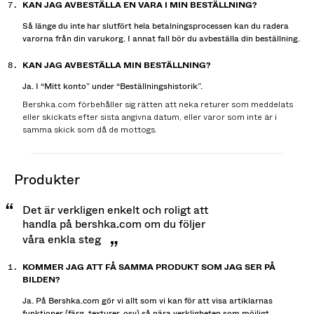
KAN JAG AVBESTÄLLA EN VARA I MIN BESTÄLLNING?
Så länge du inte har slutfört hela betalningsprocessen kan du radera
varorna från din varukorg. I annat fall bör du avbeställa din beställning.
KAN JAG AVBESTÄLLA MIN BESTÄLLNING?
Ja. I “Mitt konto” under “Beställningshistorik”.
Bershka.com förbehåller sig rätten att neka returer som meddelats
eller skickats efter sista angivna datum, eller varor som inte är i
samma skick som då de mottogs.
produkter
Det är verkligen enkelt och roligt att
handla på bershka.com om du följer
våra enkla steg
KOMMER JAG ATT FÅ SAMMA PRODUKT SOM JAG SER PÅ
BILDEN?
Ja. På Bershka.com gör vi allt som vi kan för att visa artiklarnas
funktioner (färg, texturer, osv) så nära verkligheten som möjligt.