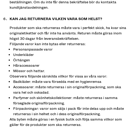
beställningen. Om du inte får denna bekräftelse bör du kontakta
kundtjänstavdelningen.
KAN JAG RETURNERA VILKEN VARA SOM HELST?
Produkter som ska returneras måste vara i perfekt skick, ha kvar sina
originaletiketter och får inte ha använts. Returen måste göras inom
högst 30 dagar från leveransbekräftelsen.
Följande varor kan inte bytas eller returneras:
Personanpassade varor
Underkläder
Örhängen
Håraccessoarer
Mössor och hattar.
Observera följande särskilda villkor för vissa av våra varor:
Badkläder: måste vara försedda med en hygienremsa
Accessoarer: måste returneras i sin originalförpackning, som ska
vara hel och oskadad.
Parfymer och skönhetskollektioner: måste returneras i samma
förseglade originalförpackning.
Förpackningar: varor som säljs i pack får inte delas upp och måste
returneras i sin helhet och i dess originalförpackning.
Alla byten måste göras i en fysisk butik och följa samma villkor som
gäller för de produkter som ska returneras.