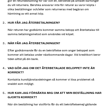
gör en returbeställning för var och en, beroende på antalet kartonger
SKJORTOR
du vill returnera. Bershka ansvarar inte för returer av varor köpta i
TRÖJOR OCH KOFTOR
olika beställningar och/eller som returneras med begäran om
TWIN SETS
hämtning av ett annat köp.
BADKLÄDER
HUR FÅR JAG ÅTERBETALNINGEN?
SKOR
När returen har godkänts kommer samma belopp att återbetalas till
ACCESSOARER
samma betalningsmetod som användes vid köpet.
REKOMMENDATIONER
SISTA DAGAR PÅ REAN
NÄR FÅR JAG ÅTERBETALNINGEN?
COLLABORATIONS®
Efter godkännande får du en bekräftelse som anger beloppet som
BEST SELLERS
kommer att betalas under nästkommande dagar. Vid kreditkort beror
SPECIAL PRICES
tiden alltid på din bank.
SPECIALPROJEKT
VAD GÖR JAG OM DET ÅTERBETALADE BELOPPET INTE ÄR
BERSHKA MUSIC
KORREKT?
PERSONANPASSNING: YOUR FAN ERA
Kontakta kundtjänstavdelningen så kommer vi lösa problemet så
snabbt som möjligt.
PRESENTKORT
MMBRS
NEWSLETTER
HJÄLP
HUR KAN JAG FÖRSÄKRA MIG OM ATT MIN BESTÄLLNING HAR
GJORTS KORREKT?
När din beställning har slutförts får du ett bekräftelsemejl gällande