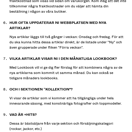
fraktkostnad som visas vid sidan om varukorgen. Kom ihåg att det inte
tillkommer några fraktkostnader om du väljer att hämta din
beställning i någon av våra butiker.
HUR OFTA UPPDATERAR NI WEBBPLATSEN MED NYA
ARTIKLAR?
Nya artiklar läggs till två gånger i veckan: Onsdag och fredag. För att
du ska kunna hitta dessa artiklar direkt, är de listade under "Ny" och
även grupperade under fliken "Förra veckan".
VILKA ARTIKLAR VISAR NI I DEN MÅNATLIGA LOOKBOOK?
Med Lookbook vill vi ge dig fler förslag för att kombinera några av de
nya artiklarna som kommit ut samma månad. Du kan också se
tidigare månaders lookbooks.
OCH I SEKTIONEN ”KOLLEKTION"?
Vi visar de artiklar som vi kommer att ha tillgängliga under hela
innevarande säsong, med konstnärliga fotografier och toppmodeller.
VAD ÄR +HITS?
Dessa är bästsäljare från varje sektion och försäljningskategori
(rockar, jackor, etc.)