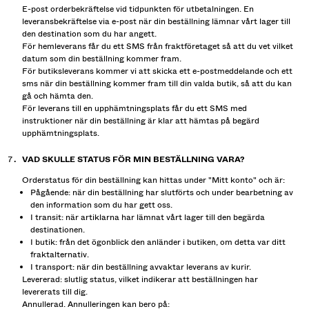
E-post orderbekräftelse vid tidpunkten för utbetalningen. En
leveransbekräftelse via e-post när din beställning lämnar vårt lager till
den destination som du har angett.
För hemleverans får du ett SMS från fraktföretaget så att du vet vilket
datum som din beställning kommer fram.
För butiksleverans kommer vi att skicka ett e-postmeddelande och ett
sms när din beställning kommer fram till din valda butik, så att du kan
gå och hämta den.
För leverans till en upphämtningsplats får du ett SMS med
instruktioner när din beställning är klar att hämtas på begärd
upphämtningsplats.
VAD SKULLE STATUS FÖR MIN BESTÄLLNING VARA?
Orderstatus för din beställning kan hittas under "Mitt konto" och är:
Pågående: när din beställning har slutförts och under bearbetning av
den information som du har gett oss.
I transit: när artiklarna har lämnat vårt lager till den begärda
destinationen.
I butik: från det ögonblick den anländer i butiken, om detta var ditt
fraktalternativ.
I transport: när din beställning avvaktar leverans av kurir.
Levererad: slutlig status, vilket indikerar att beställningen har
levererats till dig.
Annullerad. Annulleringen kan bero på: