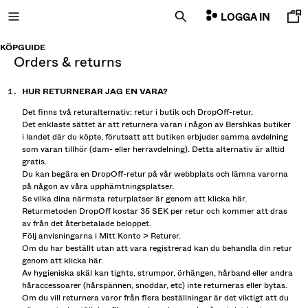
LOGGA IN
KÖPGUIDE
orders & returns
HUR RETURNERAR JAG EN VARA?
NYHETER
Det finns två returalternativ: retur i butik och DropOff-retur.
Det enklaste sättet är att returnera varan i någon av Bershkas butiker
CURATED BY
i landet där du köpte, förutsatt att butiken erbjuder samma avdelning
som varan tillhör (dam- eller herravdelning). Detta alternativ är alltid
COMBO WINS %
gratis.
Du kan begära en DropOff-retur på vår webbplats och lämna varorna
på någon av våra upphämtningsplatser.
SE ALLA
Se vilka dina närmsta returplatser är genom att klicka
här
.
Returmetoden DropOff kostar 35 SEK per retur och kommer att dras
JACKOR
av från det återbetalade beloppet.
T-SHIRTS OCH PIKÉTRÖJOR
Följ anvisningarna i Mitt Konto > Returer.
BYXOR
Om du har beställt utan att vara registrerad kan du behandla din retur
genom att klicka
här
.
JEANS
Av hygieniska skäl kan tights, strumpor, örhängen, hårband eller andra
BERMUDAS
håraccessoarer (hårspännen, snoddar, etc) inte returneras eller bytas.
COLLEGETRÖJOR
Om du vill returnera varor från flera beställningar är det viktigt att du