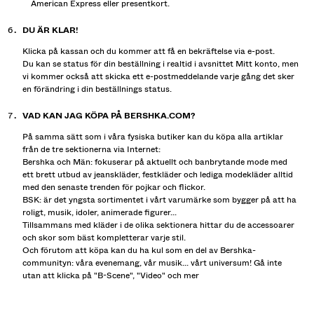
American Express eller presentkort.
DU ÄR KLAR!
Klicka på kassan och du kommer att få en bekräftelse via e-post.
Du kan se status för din beställning i realtid i avsnittet Mitt konto, men
vi kommer också att skicka ett e-postmeddelande varje gång det sker
en förändring i din beställnings status.
VAD KAN JAG KÖPA PÅ BERSHKA.COM?
På samma sätt som i våra fysiska butiker kan du köpa alla artiklar
från de tre sektionerna via Internet:
Bershka och Män: fokuserar på aktuellt och banbrytande mode med
ett brett utbud av jeanskläder, festkläder och lediga modekläder alltid
med den senaste trenden för pojkar och flickor.
BSK: är det yngsta sortimentet i vårt varumärke som bygger på att ha
roligt, musik, idoler, animerade figurer...
Tillsammans med kläder i de olika sektionera hittar du de accessoarer
och skor som bäst kompletterar varje stil.
Och förutom att köpa kan du ha kul som en del av Bershka-
communityn: våra evenemang, vår musik... vårt universum! Gå inte
utan att klicka på "B-Scene", "Video" och mer