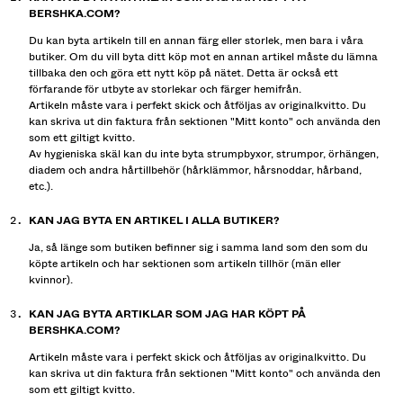
BERSHKA.COM?
Du kan byta artikeln till en annan färg eller storlek, men bara i våra
butiker. Om du vill byta ditt köp mot en annan artikel måste du lämna
tillbaka den och göra ett nytt köp på nätet. Detta är också ett
förfarande för utbyte av storlekar och färger hemifrån.
Artikeln måste vara i perfekt skick och åtföljas av originalkvitto. Du
kan skriva ut din faktura från sektionen "Mitt konto" och använda den
som ett giltigt kvitto.
Av hygieniska skäl kan du inte byta strumpbyxor, strumpor, örhängen,
diadem och andra hårtillbehör (hårklämmor, hårsnoddar, hårband,
etc.).
KAN JAG BYTA EN ARTIKEL I ALLA BUTIKER?
Ja, så länge som butiken befinner sig i samma land som den som du
köpte artikeln och har sektionen som artikeln tillhör (män eller
kvinnor).
KAN JAG BYTA ARTIKLAR SOM JAG HAR KÖPT PÅ
BERSHKA.COM?
Artikeln måste vara i perfekt skick och åtföljas av originalkvitto. Du
kan skriva ut din faktura från sektionen "Mitt konto" och använda den
som ett giltigt kvitto.