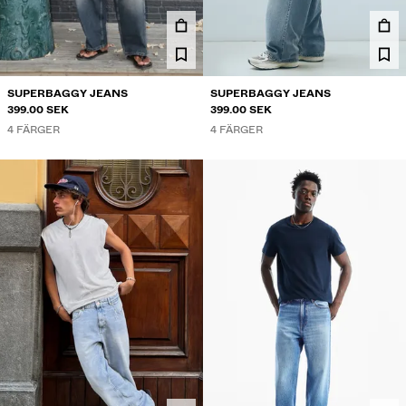
SKJORTOR
TRÖJOR OCH KOFTOR
TWIN SETS
BADKLÄDER
SUPERBAGGY JEANS
SUPERBAGGY JEANS
SKOR
399.00 SEK
399.00 SEK
ACCESSOARER
4 FÄRGER
4 FÄRGER
REKOMMENDATIONER
SISTA DAGAR PÅ REAN
COLLABORATIONS®
BEST SELLERS
SPECIAL PRICES
SPECIALPROJEKT
BERSHKA MUSIC
PERSONANPASSNING: YOUR FAN ERA
PRESENTKORT
MMBRS
NEWSLETTER
HJÄLP