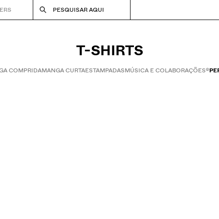
ERS
PESQUISAR AQUI
T-SHIRTS
GA COMPRIDA
MANGA CURTA
ESTAMPADAS
MÚSICA E COLABORAÇÕES®
PE