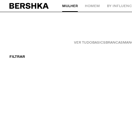
MULHER
HOMEM
BY INFLUENC
Regressar à página principal
VER TUDO
BASICS
BRANCAS
MAN
FILTRAR