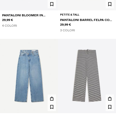
PETITE & TALL
PANTALONI BLOOMER IN
POPELINE
29,99 €
PANTALONI BARREL FELPA CON
STOPPER
29,99 €
4 COLORI
3 COLORI