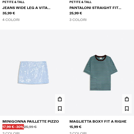
PETITE & TALL
PETITE & TALL
JEANS WIDE LEG A VITA
PANTALONI STRAIGHT FIT
INCROCIATA
35,99 €
STAMPA A RIGHE
25,99 €
4 COLORI
3 COLORI
MINIGONNA PAILLETTE PIZZO
MAGLIETTA BOXY FIT A RIGHE
Prima
Prima
PREZZO CON SCONTO
SCONTO DEL
17,99 €
-30%
25,99 €
15,99 €
3 COLORI
3 COLORI