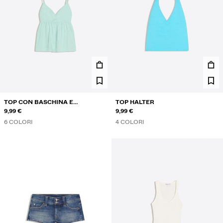
TOP CON BASCHINA E
TOP HALTER
BRETELLINE
9,99 €
9,99 €
6 COLORI
4 COLORI