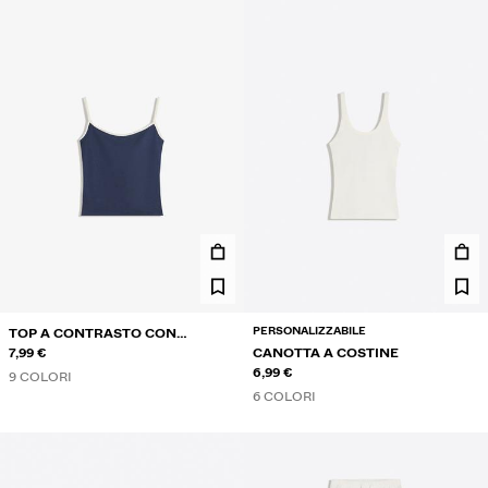
PERSONALIZZABILE
TOP A CONTRASTO CON
BRETELLINE
7,99 €
CANOTTA A COSTINE
6,99 €
9 COLORI
6 COLORI