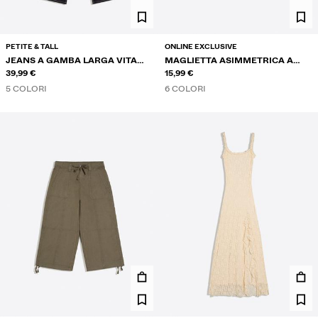
PETITE & TALL
ONLINE EXCLUSIVE
JEANS A GAMBA LARGA VITA
MAGLIETTA ASIMMETRICA A
BASSA
39,99 €
MANICHE CORTE
15,99 €
5 COLORI
6 COLORI