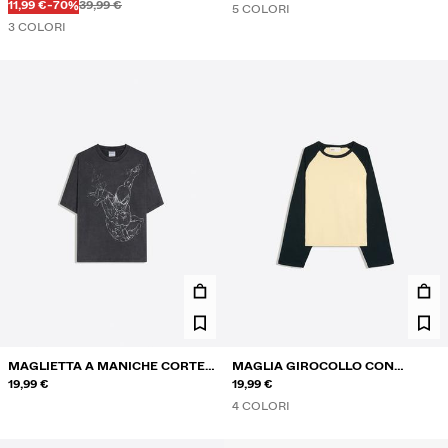
Prima
Prima
PREZZO CON SCONTO
SCONTO DEL
TWILL
11,99 €
-70%
39,99 €
5 COLORI
3 COLORI
MAGLIETTA A MANICHE CORTE
MAGLIA GIROCOLLO CON
SPIDER-MAN
19,99 €
MANICHE A RAGLAN
19,99 €
4 COLORI