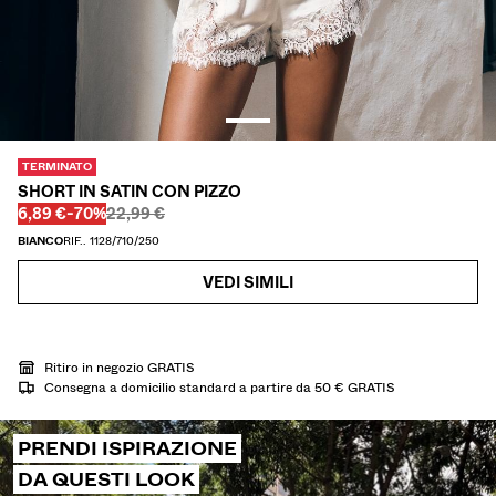
SCARPE
ACCESSORI
CONSIGLIATI
ULTIMI GIORNI DI SALDI
COLLABORATIONS®
BEST SELLERS
TERMINATO
PROGETTI SPECIALI
SHORT IN SATIN CON PIZZO
BERSHKA MUSIC
Prima
Prima
PREZZO CON SCONTO
SCONTO DEL
6,89 €
-70%
22,99 €
BIANCO
RIF.. 1128/710/250
CARTA REGALO
MMBRS
NEWSLETTER
AIUTO
VEDI SIMILI
Ritiro in negozio GRATIS
Consegna a domicilio standard a partire da 50 € GRATIS
PRENDI ISPIRAZIONE
DA QUESTI LOOK