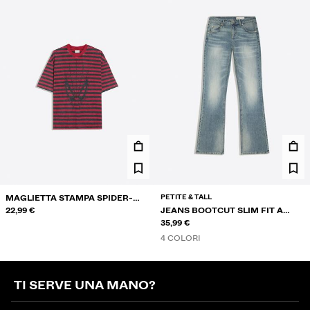
PETITE & TALL
MAGLIETTA STAMPA SPIDER-
MAN
22,99 €
JEANS BOOTCUT SLIM FIT A
VITA BASSA
35,99 €
4 COLORI
TI SERVE UNA MANO?