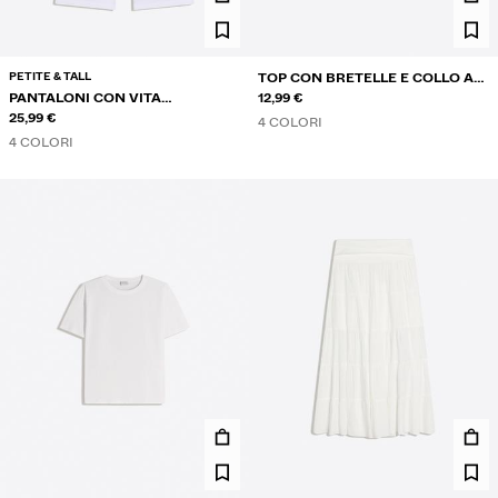
PETITE & TALL
TOP CON BRETELLE E COLLO A
PANTALONI CON VITA
SERAFINO IN PIZZO
12,99 €
RISVOLTATA
25,99 €
4 COLORI
4 COLORI