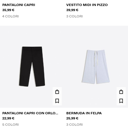
PANTALONI CAPRI
VESTITO MIDI IN PIZZO
35,99 €
39,99 €
4 COLORI
3 COLORI
PANTALONI CAPRI CON ORLO
BERMUDA IN FELPA
SPACCO
22,99 €
25,99 €
5 COLORI
3 COLORI