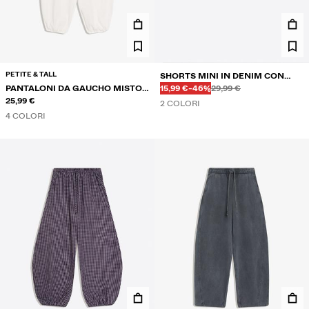
PETITE & TALL
SHORTS MINI IN DENIM CON
Prima
Prima
PREZZO CON SCONTO
SCONTO DEL
PANTALONI DA GAUCHO MISTO
CINTURA PIEGATA
15,99 €
-46%
29,99 €
LINO
25,99 €
2 COLORI
4 COLORI