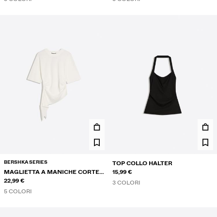
BERSHKA SERIES
TOP COLLO HALTER
MAGLIETTA A MANICHE CORTE
15,99 €
ARRICCIATA
22,99 €
3 COLORI
5 COLORI