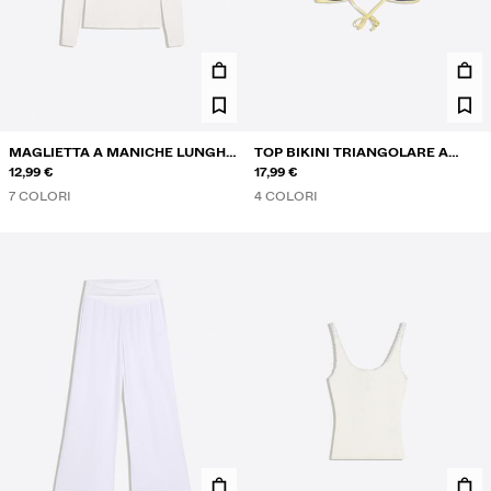
MAGLIETTA A MANICHE LUNGHE
TOP BIKINI TRIANGOLARE A
CON COLLO ROTONDO
12,99 €
CONTRASTO
17,99 €
7 COLORI
4 COLORI