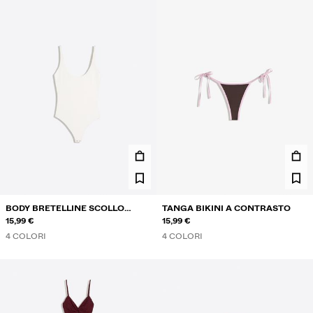
BODY BRETELLINE SCOLLO
TANGA BIKINI A CONTRASTO
TONDO
15,99 €
15,99 €
4 COLORI
4 COLORI