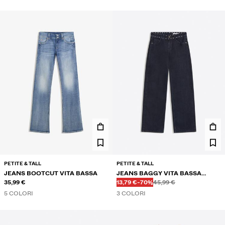
PETITE & TALL
PETITE & TALL
JEANS BOOTCUT VITA BASSA
JEANS BAGGY VITA BASSA
Prima
Prima
PREZZO CON SCONTO
SCONTO DEL
35,99 €
BORCHIE
13,79 €
-70%
45,99 €
5 COLORI
3 COLORI