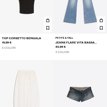
PETITE & TALL
TOP CORSETTO BENGALA
19,99 €
JEANS FLARE VITA BASSA
RICAMATI
45,99 €
5 COLORI
3 COLORI